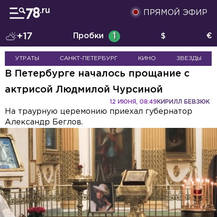
ПРЯМОЙ ЭФИР
+17
Пробки
1
$
€
УТРАТЫ
САНКТ-ПЕТЕРБУРГ
КИНО
ЗВЕЗДЫ
В Петербурге началось прощание с
актрисой Людмилой Чурсиной
12 ИЮНЯ, 08:49
КИРИЛЛ БЕВЗЮК
На траурную церемонию приехал губернатор
Александр Беглов.