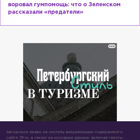
воровал гумпомощь: что о Зеленском
Font Family
рассказали «предатели»
Reset
Done
Close Modal Dialog
End of dialog window.
Авторское право на систему визуализации содержимого
сайта 78.ru, а также на исходные данные, включая тексты,