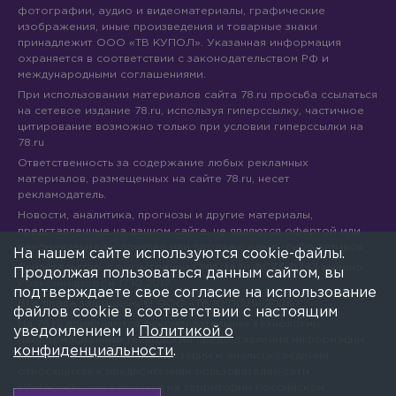
фотографии, аудио и видеоматериалы, графические
изображения, иные произведения и товарные знаки
принадлежит ООО «ТВ КУПОЛ». Указанная информация
охраняется в соответствии с законодательством РФ и
международными соглашениями.
При использовании материалов сайта 78.ru просьба ссылаться
на сетевое издание 78.ru, используя гиперссылку, частичное
цитирование возможно только при условии гиперссылки на
78.ru
Ответственность за содержание любых рекламных
материалов, размещенных на сайте 78.ru, несет
рекламодатель.
Новости, аналитика, прогнозы и другие материалы,
представленные на данном сайте, не являются офертой или
рекомендацией к покупке или продаже каких-либо активов.
На нашем сайте используются cookie-файлы.
Свидетельство о регистрации СМИ Эл № ФС77-71293 выдано
Продолжая пользоваться данным сайтом, вы
Роскомнадзором 17.10.2017
подтверждаете свое согласие на использование
Все права защищены © ООО «ТВ КУПОЛ»
2026
г.
файлов cookie в соответствии с настоящим
На 78.ru применяются рекомендательные технологии
уведомлением и
Политикой о
(информационные технологии предоставления информации
конфиденциальности
.
на основе сбора, систематизации и анализа сведений,
относящихся к предпочтениям пользователей сети
«Интернет», находящихся на территории Российской