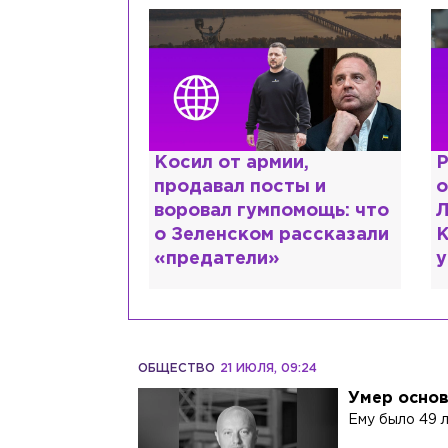
ии,
Рыдает из-за мужа, но
К
сты и
опять флиртует с
л
помощь: что
Лазаревым: как Лера
ш
 рассказали
Кудрявцева сходит с
М
ума
ОБЩЕСТВО
21 ИЮЛЯ, 09:24
Умер основ
Ему было 49 л