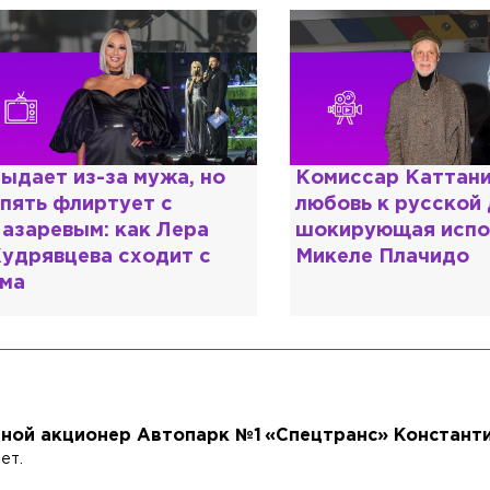
омиссар Каттани и
Специалист с нап
юбовь к русской душе:
дипломом: почему
окирующая исповедь
разочаровался в 
икеле Плачидо
образовании?
ной акционер Автопарк №1 «Спецтранс» Константи
ет.