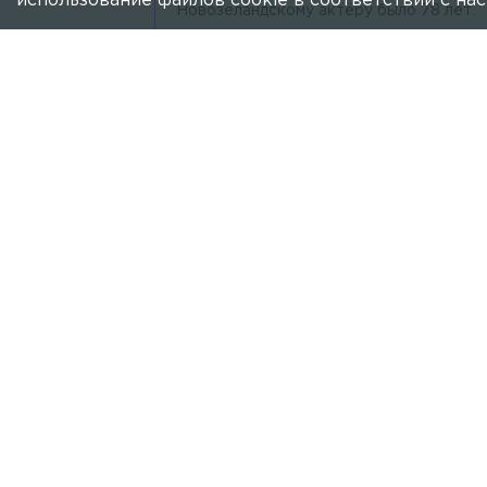
использование файлов cookie в соответствии с н
Новозеландскому актёру было 78 лет.
КУЛЬТУРА
11 ИЮЛЯ, 17:01
Прощание с Юрием Смирновым п
Дата церемонии и время её начала стан
КУЛЬТУРА
11 ИЮЛЯ, 16:30
Ушёл из жизни народный артис
Информация о дате и времени прощания
КУЛЬТУРА
11 ИЮЛЯ, 15:47
Погиб актёр сериалов «Тайны с
По данным СМИ, это произошло в Таилан
ОБЩЕСТВО
9 ИЮЛЯ, 09:16
Умерла бри
Её не стало в