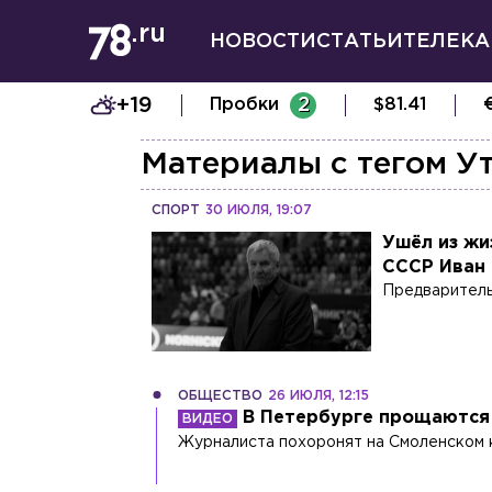
НОВОСТИ
СТАТЬИ
ТЕЛЕКА
+19
Пробки
2
$
81.41
Материалы с тегом
У
СПОРТ
30 ИЮЛЯ, 19:07
Ушёл из жи
СССР Иван
Предваритель
ОБЩЕСТВО
26 ИЮЛЯ, 12:15
В Петербурге прощаются
Журналиста похоронят на Смоленском 