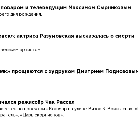
ф-поваром и телеведущим Максимом Сырниковым
оего дня рождения.
век»: актриса Разумовская высказалась о смерти
 великим артистом.
няк» прощаются с худруком Дмитрием Поднозовы
чался режиссёр Чак Рассел
звестен по проектам «Кошмар на улице Вязов 3: Воины сна», «
ратель», «Царь скорпионов».