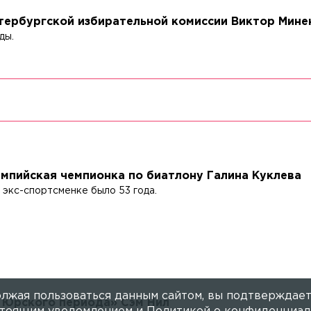
тербургской избирательной комиссии Виктор Мине
ды.
мпийская чемпионка по биатлону Галина Куклева
 экс-спортсменке было 53 года.
лжая пользоваться данным сайтом, вы подтверждает
 Юрского периода» Сэм Нил