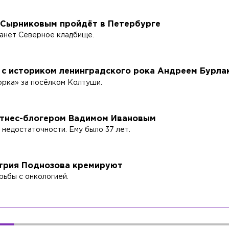
Сырниковым пройдёт в Петербурге
танет Северное кладбище.
 с историком ленинградского рока Андреем Бурла
орка» за посёлком Колтуши.
итнес-блогером Вадимом Ивановым
 недостаточности. Ему было 37 лет.
трия Поднозова кремируют
ьбы с онкологией.