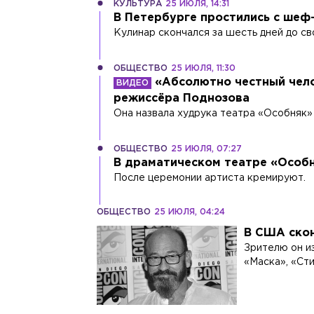
КУЛЬТУРА
25 ИЮЛЯ, 14:31
В Петербурге простились с ше
Кулинар скончался за шесть дней до св
ОБЩЕСТВО
25 ИЮЛЯ, 11:30
«Абсолютно честный чело
режиссёра Поднозова
Она назвала худрука театра «Особняк»
ОБЩЕСТВО
25 ИЮЛЯ, 07:27
В драматическом театре «Особ
После церемонии артиста кремируют.
ОБЩЕСТВО
25 ИЮЛЯ, 04:24
В США скон
Зрителю он и
«Маска», «Сти