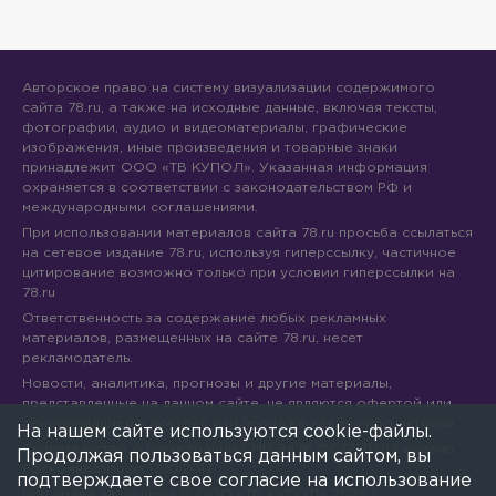
Авторское право на систему визуализации содержимого
сайта 78.ru, а также на исходные данные, включая тексты,
фотографии, аудио и видеоматериалы, графические
изображения, иные произведения и товарные знаки
принадлежит ООО «ТВ КУПОЛ». Указанная информация
охраняется в соответствии с законодательством РФ и
международными соглашениями.
При использовании материалов сайта 78.ru просьба ссылаться
на сетевое издание 78.ru, используя гиперссылку, частичное
цитирование возможно только при условии гиперссылки на
78.ru
Ответственность за содержание любых рекламных
материалов, размещенных на сайте 78.ru, несет
рекламодатель.
Новости, аналитика, прогнозы и другие материалы,
представленные на данном сайте, не являются офертой или
рекомендацией к покупке или продаже каких-либо активов.
На нашем сайте используются cookie-файлы.
Свидетельство о регистрации СМИ Эл № ФС77-71293 выдано
Продолжая пользоваться данным сайтом, вы
Роскомнадзором 17.10.2017
подтверждаете свое согласие на использование
Все права защищены © ООО «ТВ КУПОЛ»
2026
г.