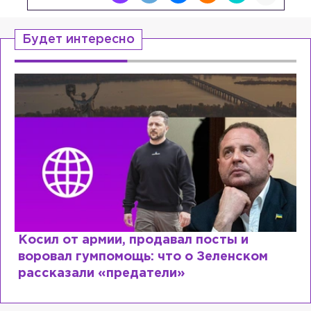
Будет интересно
Рыдает из-за мужа, но опять флиртует с
Лазаревым: как Лера Кудрявцева
сходит с ума