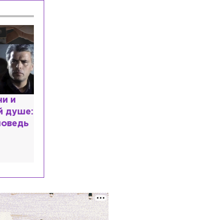
Автобус и BMW столкнулись в
Выборге на развязке Малиновского
проезда
Общество
Сегодня, 17:14
В Петербурге разработают план
защиты берегов Финского залива от
разрушения
 и
 душе:
ведь