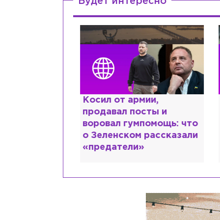
Будет интересно
краинке,
Косил от армии,
Р
нтов в РФ и
продавал посты и
о
ть: как
воровал гумпомощь: что
Л
рий Шевчук
о Зеленском рассказали
К
«предатели»
у