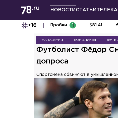
НОВОСТИ
СТАТЬИ
ТЕЛЕКА
+16
Пробки
1
$
81.41
НАПАДЕНИЯ
КОНФЛИКТЫ
ФУТБ
Футболист Фёдор См
допроса
Спортсмена обвиняют в умышленном