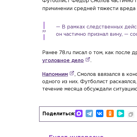
Футболист Фёдор Смолов частично п
причинении средней тяжести вреда
— В рамках следственных дейс
он частично признал вину, — с
Ранее 78.ru писал о том, как после
уголовное дело
.
Напомним
, Смолов ввязался в ко
одного из них. Футболист раскаялся
течение месяца обсуждали ситуацию
Поделиться: