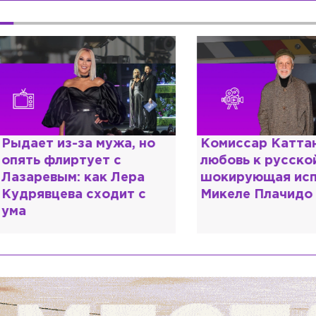
ыдает из-за мужа, но
Комиссар Каттани
пять флиртует с
любовь к русской
азаревым: как Лера
шокирующая испо
удрявцева сходит с
Микеле Плачидо
ма