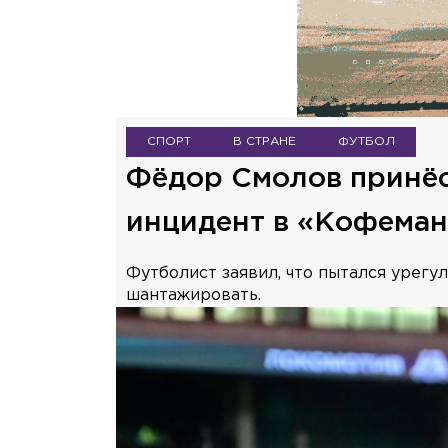
СПОРТ
В СТРАНЕ
ФУТБОЛ
Фёдор Смолов принёс
инцидент в «Кофема
Футболист заявил, что пытался урегу
шантажировать.