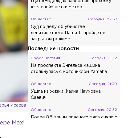
Щит «Надежда» завершил проходку
«зелёной» ветки метро
Общество
Сегодня, 07:37
Суд по делу об убийстве
девятилетнего Паши Т. пройдёт в
закрытом режиме
Последние новости
Происшествия
Сегодня, 21:52
На проспекте Энгельса машина
столкнулась с мотоциклом Yamaha
Общество
Сегодня, 21:30
Ушла из жизни Фаина Наумовна
Саевич
рья Исаева
Общество
Сегодня, 20:52
Более 8,5 тонны опасного мяса сняли с
ере Max!
прилавков в Петербурге и Ленобласти
Общество
Сегодня, 19:46