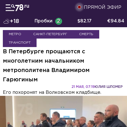
ПРЯМОЙ ЭФИР
+18
Пробки
2
$
82.17
€
94.84
МЕТРО
САНКТ-ПЕТЕРБУРГ
СМЕРТЬ
ТРАНСПОРТ
В Петербурге прощаются с
многолетним начальником
метрополитена Владимиром
Гарюгиным
21 МАЯ, 07:19
ЮЛИЯ ШПОМЕР
Его похоронят на Волковском кладбище.