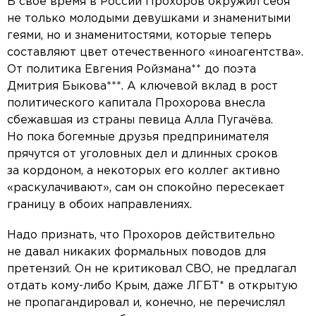
В своё время в России Прохоров окружил себя
не только молодыми девушками и знаменитыми
геями, но и знаменитостями, которые теперь
составляют цвет отечественного «иноагентства».
От политика Евгения Ройзмана** до поэта
Дмитрия Быкова***. А ключевой вклад в рост
политического капитала Прохорова внесла
сбежавшая из страны певица Алла Пугачёва.
Но пока богемные друзья предпринимателя
прячутся от уголовных дел и длинных сроков
за кордоном, а некоторых его коллег активно
«раскулачивают», сам он спокойно пересекает
границу в обоих направлениях.
Надо признать, что Прохоров действительно
не давал никаких формальных поводов для
претензий. Он не критиковал СВО, не предлагал
отдать кому-либо Крым, даже ЛГБТ* в открытую
не пропагандировал и, конечно, не перечислял