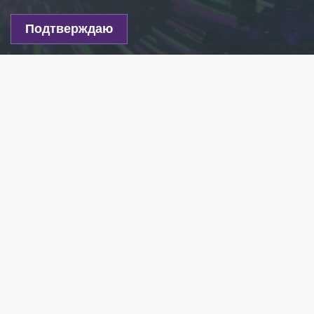
Подтверждаю
Фото: 78.ru
Есть новость?
Присылайте
сюда!
Читайте нас в мессенджере Max!
Миллиардер Михаил Прохоров 24 мая посетил
концерт Робби Уильямса, организованный в
рамках Петербургского международного
экономического форума. Об этом сообщает