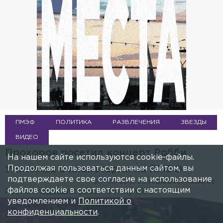
ПМЭФ
ПОЛИТИКА
РАЗВЛЕЧЕНИЯ
ЗВЕЗДЫ
ВИДЕО
Прохоров посетил концерт Робби
На нашем сайте используются cookie-файлы.
Продолжая пользоваться данным сайтом, вы
Уильямса в планетарии на ПМЭФ
подтверждаете свое согласие на использование
24 МАЯ 2018, 20:46
ДАНИИЛ НАЗАРОВ
файлов cookie в соответствии с настоящим
Гостям подавали ризотто и жульен.
уведомлением и
Политикой о
конфиденциальности
.