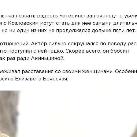
пытка познать радость материнства наконец-то увен
 с Козловским могут стать для неё самыми длитель
но ни один из них не продолжался дольше пяти лет.
 отношений. Актёр сильно сокрушался по поводу рас
то поступил с ней гадко. Скорее всего, он бросил
как раз ради Акиньшиной.
реживал расставания со своими женщинами. Особен
осила Елизавета Боярская.