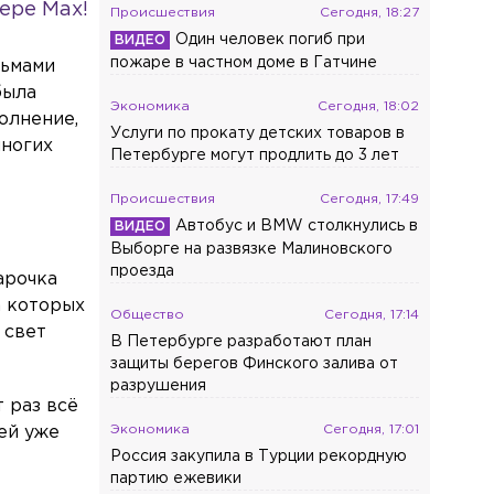
ере Max!
Происшествия
Сегодня, 18:27
Один человек погиб при
пожаре в частном доме в Гатчине
льмами
была
Экономика
Сегодня, 18:02
олнение,
Услуги по прокату детских товаров в
многих
Петербурге могут продлить до 3 лет
Происшествия
Сегодня, 17:49
Автобус и BMW столкнулись в
Выборге на развязке Малиновского
проезда
арочка
а которых
Общество
Сегодня, 17:14
 свет
В Петербурге разработают план
защиты берегов Финского залива от
разрушения
 раз всё
Экономика
Сегодня, 17:01
ей уже
Россия закупила в Турции рекордную
партию ежевики