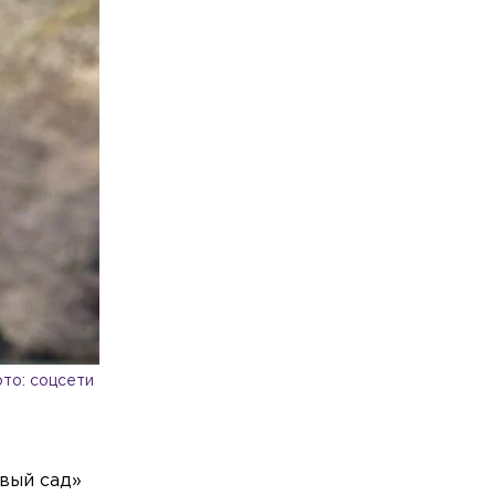
то: соцсети
ёвый сад»