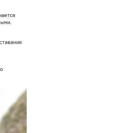
чается
ными.
ставания
но