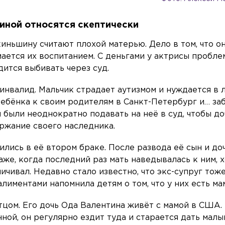
иной относятся скептически
иньшину считают плохой матерью. Дело в том, что о
мается их воспитанием. С деньгами у актрисы проблем
ится выбивать через суд.
инвалид. Мальчик страдает аутизмом и нуждается в 
ребёнка к своим родителям в Санкт-Петербург и… за
были неоднократно подавать на неё в суд, чтобы до
ержание своего наследника.
лись в её втором браке. После развода её сын и до
аже, когда последний раз мать наведывалась к ним, 
ичивал. Недавно стало известно, что экс-супруг тож
 алиментами напомнила детям о том, что у них есть ма
тцом. Его дочь Ода Валентина живёт с мамой в США.
ной, он регулярно ездит туда и старается дать мал