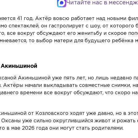
Читайте нас в мессендж
яется 41 год. Актёр вовсю работает над новыми фи
имо спектаклей, он гастролирует с шоу, от которого 
го, все вокруг обсуждают его женитьбу и скорое поп
 сомневается, то выбор матери для будущего ребёнка 
ь Акиньшиной
ксаной Акиньшиной уже пять лет, но лишь недавно п
. Актёры начали выкладывать совместные снимки, н
давнего времени все вокруг обсуждают, что скоро на
ньшиной от Козловского ходят уже давно, но в этот
 у Оксаны уже сильно округлившийся живот и рожать 
то в мае 2026 года они могут стать родителями.