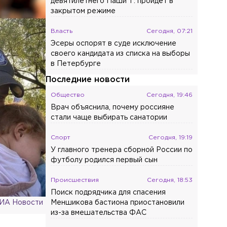
девятилетнего Паши Т. пройдёт в
закрытом режиме
Власть
Сегодня, 07:21
Эсеры оспорят в суде исключение
своего кандидата из списка на выборы
в Петербурге
Последние новости
Общество
Сегодня, 19:46
Врач объяснила, почему россияне
стали чаще выбирать санатории
Спорт
Сегодня, 19:19
У главного тренера сборной России по
футболу родился первый сын
Происшествия
Сегодня, 18:53
Поиск подрядчика для спасения
/РИА Новости
Меншикова бастиона приостановили
из-за вмешательства ФАС