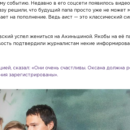
ому событию. Недавно в его соцсети появилось видео
разу решили, что будущий папа просто уже не может 
ает на пополнение. Ведь аист — это классический с
овский успел жениться на Акиньшиной. Якобы на её п
овость подтвердили журналистам некие информиров
ией, сказал: «Они очень счастливы. Оксана должна 
ния зарегистрированы».