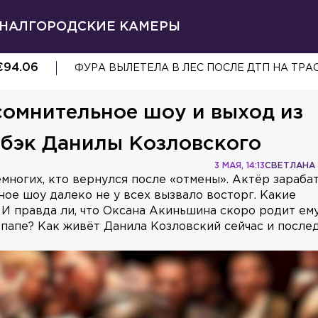
НАЛ
ГОРОДСКИЕ КАМЕРЫ
€
94.06
ФУРА ВЫЛЕТЕЛА В ЛЕС ПОСЛЕ ДТП НА ТРА
сомнительное шоу и выход из
мбэк Данилы Козловского
3 МАЯ, 14:13
СВЕТЛАНА
многих, кто вернулся после «отмены». Актёр зараба
ное шоу далеко не у всех вызвало восторг. Какие
 И правда ли, что Оксана Акиньшина скоро родит ем
 папе? Как живёт Данила Козловский сейчас и после