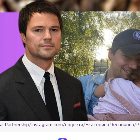
tral Partnership/Instagram.com/соцсети/Екатерина Чеснокова