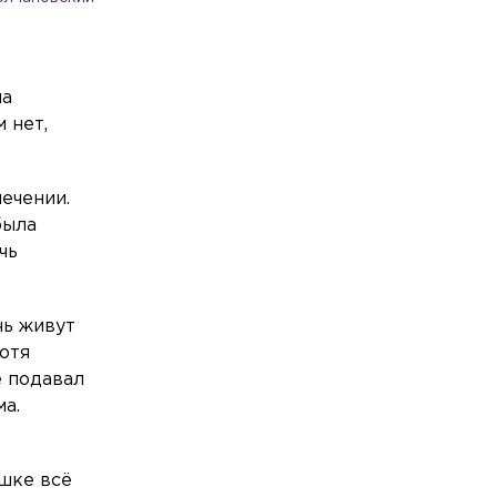
на
 нет,
лечении.
была
чь
чь живут
хотя
е подавал
ма.
ышке всё