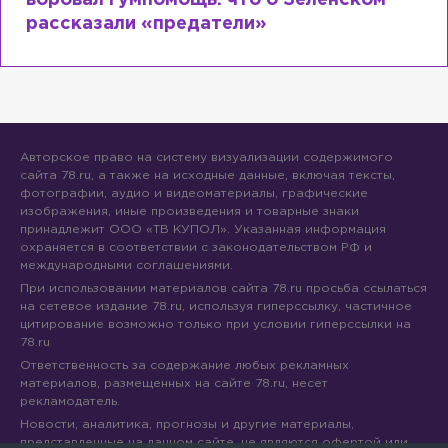
воровал гумпомощь: что о Зеленском
рассказали «предатели»
Авторское право на систему визуализации содержимого
сайта 78.ru, а также на исходные данные, включая тексты,
фотографии, аудио и видеоматериалы, графические
изображения, иные произведения и товарные знаки
принадлежит ООО «ТВ КУПОЛ». Указанная информация
охраняется в соответствии с законодательством РФ и
международными соглашениями.
При использовании материалов сайта 78.ru просьба ссылаться
на сетевое издание 78.ru, используя гиперссылку, частичное
цитирование возможно только при условии гиперссылки на
78.ru
Ответственность за содержание любых рекламных
материалов, размещенных на сайте 78.ru, несет
рекламодатель.
Новости, аналитика, прогнозы и другие материалы,
представленные на данном сайте, не являются офертой или