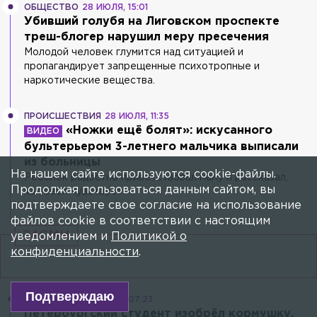
ОБЩЕСТВО
28 ИЮЛЯ, 15:01
Убивший голубя на Лиговском проспекте
треш-блогер нарушил меру пресечения
Молодой человек глумится над ситуацией и
пропагандирует запрещенные психотропные и
наркотические вещества.
ПРОИСШЕСТВИЯ
28 ИЮЛЯ, 11:35
«Ножки ещё болят»: искусанного
бультерьером 3-летнего мальчика выписали
из больницы
На нашем сайте используются cookie-файлы.
Ребёнок радостно приветствовал маму и рассказал,
Продолжая пользоваться данным сайтом, вы
как себя чувствует.
подтверждаете свое согласие на использование
файлов cookie в соответствии с настоящим
24СМИ
уведомлением и
Политикой о
конфиденциальности
.
Подтверждаю
ОБЩЕСТВО
28 ИЮЛЯ, 07:23
Петербургский студент изобрёл кормушку,