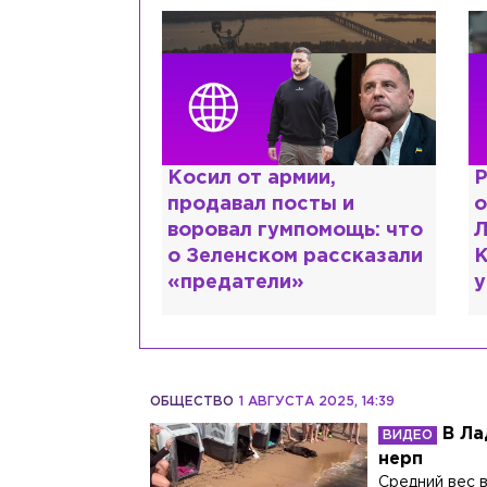
ии,
Рыдает из-за мужа, но
К
сты и
опять флиртует с
л
помощь: что
Лазаревым: как Лера
ш
 рассказали
Кудрявцева сходит с
М
ума
ОБЩЕСТВО
1 АВГУСТА 2025, 14:39
В Ла
нерп
Средний вес в