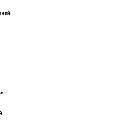
еней
ия.
й