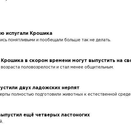
ью испугали Крошика
ись понятливыми и пообещали больше так не делать.
Крошика в скором времени могут выпустить на с
 возраста половозрелости и стал менее общительным.
пустили двух ладожских нерпят
ерпы полностью подготовили животных к естественной среде
выпустил ещё четверых ластоногих
й.