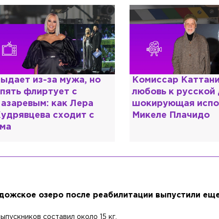
омиссар Каттани и
Специалист с нап
юбовь к русской душе:
дипломом: почему
окирующая исповедь
разочаровался в 
икеле Плачидо
образовании?
дожское озеро после реабилитации выпустили еще
ыпускников составил около 15 кг.