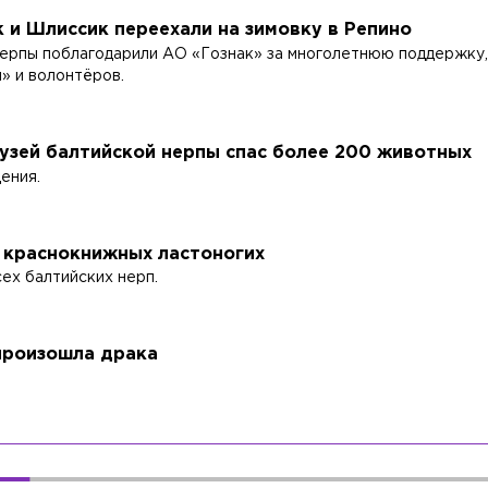
 и Шлиссик переехали на зимовку в Репино
нерпы поблагодарили АО «Гознак» за многолетнюю поддержку
» и волонтёров.
рузей балтийской нерпы спас более 200 животных
ения.
9 краснокнижных ластоногих
ех балтийских нерп.
произошла драка