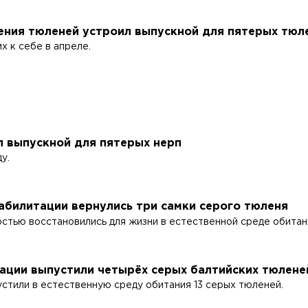
ения тюленей устроил выпускной для пятерых тюл
х к себе в апреле.
л выпускной для пятерых нерп
у.
еабилитации вернулись три самки серого тюленя
стью восстановились для жизни в естественной среде обитан
тации выпустили четырёх серых балтийских тюлене
устили в естественную среду обитания 13 серых тюленей.