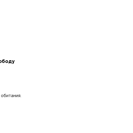
вободу
 обитания.