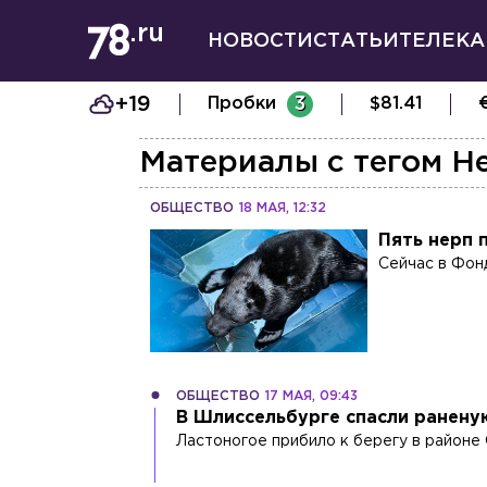
НОВОСТИ
СТАТЬИ
ТЕЛЕКА
+19
Пробки
3
$
81.41
Материалы с тегом
Не
ОБЩЕСТВО
18 МАЯ, 12:32
Пять нерп 
Сейчас в Фон
ОБЩЕСТВО
17 МАЯ, 09:43
В Шлиссельбурге спасли ранену
Ластоногое прибило к берегу в районе