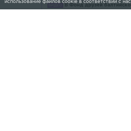
использование файлов cookie в соответствии с н
В Фонд друзей балтийск
Пациента нашли на берегу Ладожского 
ОБЩЕСТВО
20 АПРЕЛЯ 2025, 15:09
«Хитрого ладожского нерпёнка»
Изначально волонтеры «Фонда друзей 
балтийской нерпой, но позже установил
ОБЩЕСТВО
18 АПРЕЛЯ 2025, 12:25
В Фонд друзей балтийской нер
Самца массой 6,5 кг обнаружили непода
ОБЩЕСТВО
13 АПРЕЛЯ 2025, 12:36
Маленькую раненую нерпу
Пострадавшее животное везут в Фонд 
ОБЩЕСТВО
2 АПРЕЛЯ 2025, 07:08
Нерп
Перепуганное