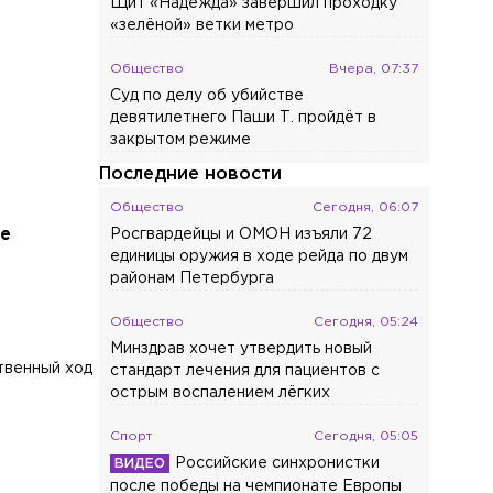
Щит «Надежда» завершил проходку
«зелёной» ветки метро
Общество
Вчера, 07:37
Суд по делу об убийстве
девятилетнего Паши Т. пройдёт в
закрытом режиме
Последние новости
Общество
Сегодня, 06:07
ве
Росгвардейцы и ОМОН изъяли 72
единицы оружия в ходе рейда по двум
районам Петербурга
Общество
Сегодня, 05:24
Минздрав хочет утвердить новый
твенный ход
стандарт лечения для пациентов с
острым воспалением лёгких
Спорт
Сегодня, 05:05
Российские синхронистки
после победы на чемпионате Европы