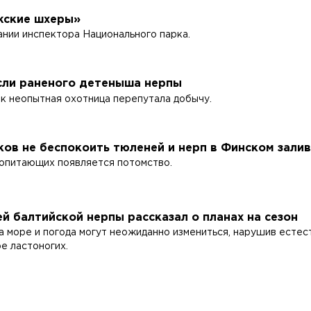
жские шхеры»
нии инспектора Национального парка.
сли раненого детеныша нерпы
ак неопытная охотница перепутала добычу.
ов не беспокоить тюленей и нерп в Финском зали
копитающих появляется потомство.
й балтийской нерпы рассказал о планах на сезон
а море и погода могут неожиданно измениться, нарушив естес
е ластоногих.