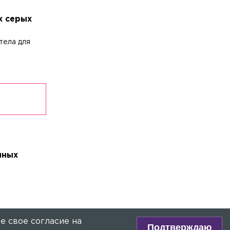
х серых
тела для
чных
е свое согласие на
Подтверждаю