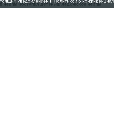
астоящим уведомлением и
Политикой о конфиденциал
ой нерпы поступил детёныш ладожской нерпы
озера.
 нашли в окрестностях Шлиссельбурга
балтийской нерпы» предположили, что найденный малыш являе
и его настоящий вид.
пы поступил детёныш ладожской кольчатой нерпы
лёку от деревни Чёрная Речка в Неве.
 спасли на мысе Серая Лошадь
друзей балтийской нерпы.
у спасли на Балтийском бульваре — видео
 животное заметили на камнях около пешеходной дорожки.