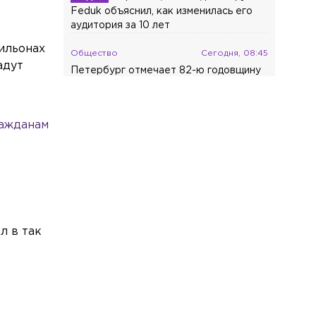
Feduk объяснил, как изменилась его
аудитория за 10 лет
ильонах
Общество
Сегодня, 08:45
адут
Петербург отмечает 82-ю годовщину
окончания Ленинградской битвы
Общество
Сегодня, 08:34
ражданам
Закладчика с «хорошим мальчиком»
задержали в Кировском районе
Происшествия
Сегодня, 08:19
Возле станции «Площадь
Ленина» столкнулись иномарка и
машина такси
л в так
Экономика
Сегодня, 08:05
Средняя зарплата строителей в
Ленобласти превысила 113 тыс. рублей
ь
Общество
Сегодня, 07:45