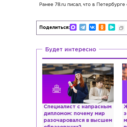
Ранее 78.ru писал, что в Петербург
Поделиться:
Будет интересно
ттани и
Специалист с напрасным
Ж
ской душе:
дипломом: почему мир
з
 исповедь
разочаровался в высшем
м