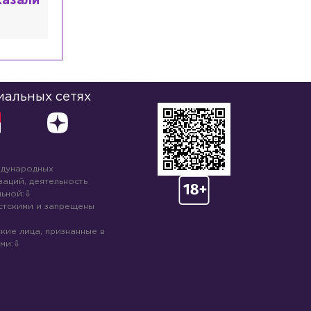
казали
иальных сетях
ждународных
аций, деятельность
ьной:
стскими и запрещены
кие лица, признанные в
ми: