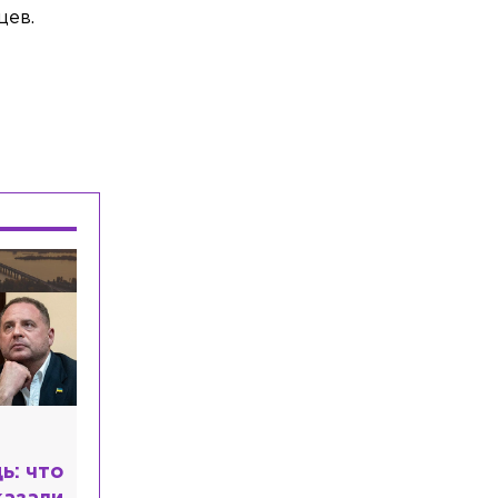
Под Приозерском в ДТП погиб
цев.
пассажир зимнего вездехода
Общество
Сегодня, 07:29
«Я ещё жив»: психолог раскрыла
причину кризиса 30-летних
Общество
Сегодня, 06:15
Врач призвала аллергиков и
астматиков отказаться от увлечения
домашней рассадой
ь: что