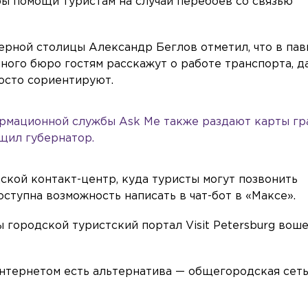
ы помощи туристам на случай перебоев со связью
ерной столицы Александр Беглов отметил, что в пав
ого бюро гостям расскажут о работе транспорта, д
осто сориентируют.
рмационной службы Ask Me также раздают карты г
бщил губернатор.
ской контакт-центр, куда туристы могут позвонить
оступна возможность написать в чат-бот в «Максе».
ы городской туристский портал Visit Petersburg воше
интернетом есть альтернатива — общегородская сет