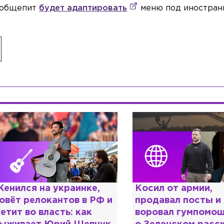
е общепит
будет адаптировать
меню под иностран
енился на украинке,
Косил от армии,
овёт релокантов в РФ и
продавал посты и
етит во власть: как
воровал гумпомощ