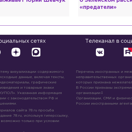
ыживает Юрий Шевчук
о Зеленском расс
«предатели»
социальных сетях
Телеканал в соц
стему визуализации содержимого
Перечень иностранных и ме
 исходные данные, включая тексты,
неправительственных организ
идеоматериалы, графические
которых признана нежелател
изведения и товарные знаки
В России признаны экстреми
КУПОЛ». Указанная информация
организации
вии с законодательством РФ и
Организации, СМИ и физичес
шениями.
России иностранными агента
риалов сайта 78.ru просьба
дание 78.ru, используя гиперссылку,
 возможно только при условии