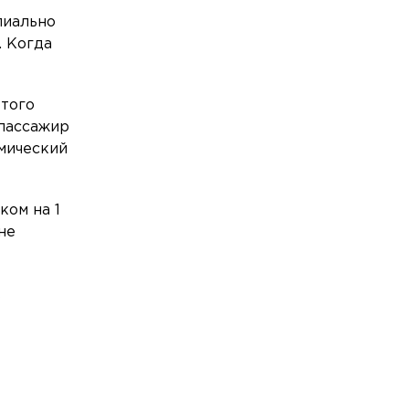
пиально
Общество
Сегодня, 19:10
. Когда
SHOT ПРОВЕРКА попал в топ-20
самых цитируемых Telegram-каналов в
российских СМИ
этого
Общество
Сегодня, 18:50
 пассажир
Школьник из Петербурга стал
имический
абсолютным победителем
Международной олимпиады по ИИ
ком на 1
Общество
Сегодня, 18:30
не
В пруду Полюстровского парка утонул
36-летний мужчина
в
Общество
Сегодня, 18:17
Врач рассказал, как определить
проблемы со здоровьем по запаху пота
Спорт
Сегодня, 18:01
Фигуристки Валиева и Игнатова