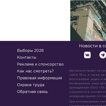
Новости в 
Выборы 2026
Контакты
Реклама и спонсорство
Авторское право на си
Как нас смотреть?
сайта 78.ru, а также на
Правовая информация
фотографии, аудио и в
изображения, иные про
Охрана труда
принадлежит ООО «ТВ 
Обратная связь
охраняется в соответст
международными согла
При использовании мате
ссылаться на сетевое из