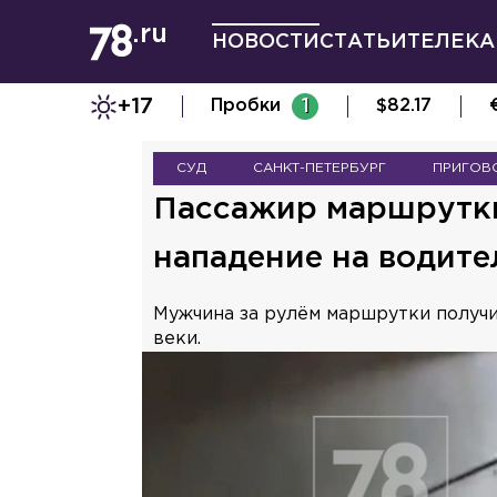
НОВОСТИ
СТАТЬИ
ТЕЛЕКА
+17
Пробки
1
$
82.17
СУД
САНКТ-ПЕТЕРБУРГ
ПРИГОВ
Пассажир маршрутки
нападение на водите
Мужчина за рулём маршрутки получи
веки.