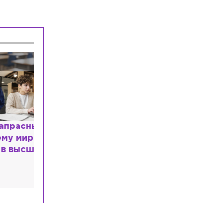
получили нейтральный статус ISU
Общество
Сегодня, 17:48
Петербурженке выставили штраф в
размере 40 млн рублей после
неоплаченной парковки
Общество
Сегодня, 17:33
В отношении журналистки Гордеевой*
в Москве возбудили уголовное дело
расным
 мир
высшем