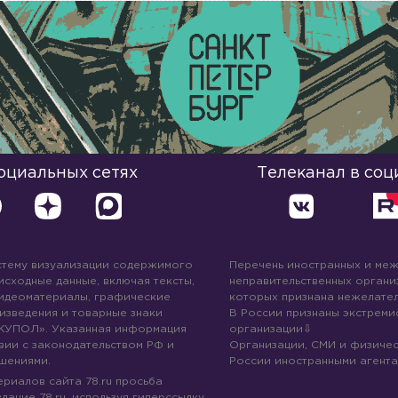
социальных сетях
Телеканал в соц
стему визуализации содержимого
Перечень иностранных и ме
 исходные данные, включая тексты,
неправительственных организ
идеоматериалы, графические
которых признана нежелател
изведения и товарные знаки
В России признаны экстреми
КУПОЛ». Указанная информация
организации
вии с законодательством РФ и
Организации, СМИ и физичес
шениями.
России иностранными агента
риалов сайта 78.ru просьба
дание 78.ru, используя гиперссылку,