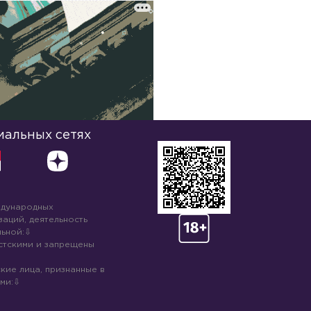
иальных сетях
ждународных
аций, деятельность
ьной:
стскими и запрещены
кие лица, признанные в
ми: