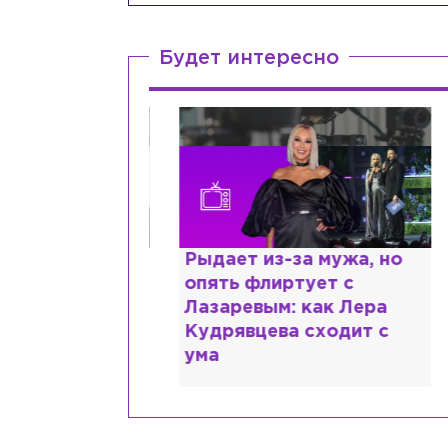
Будет интересно
ии,
Рыдает из-за мужа, но
К
сты и
опять флиртует с
л
помощь: что
Лазаревым: как Лера
ш
 рассказали
Кудрявцева сходит с
М
ума