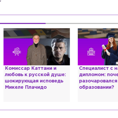
омиссар Каттани и
Специалист с нап
юбовь к русской душе:
дипломом: почему
окирующая исповедь
разочаровался в 
икеле Плачидо
образовании?