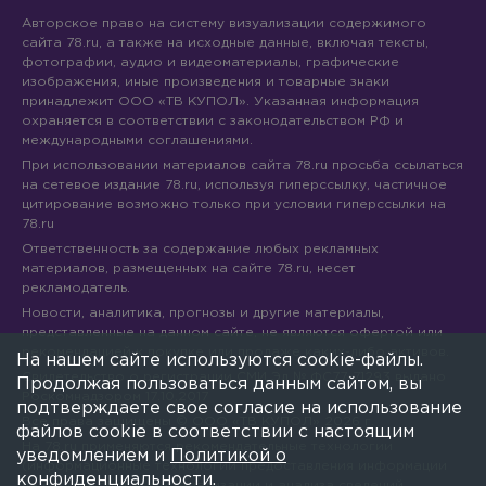
Авторское право на систему визуализации содержимого
сайта 78.ru, а также на исходные данные, включая тексты,
фотографии, аудио и видеоматериалы, графические
изображения, иные произведения и товарные знаки
принадлежит ООО «ТВ КУПОЛ». Указанная информация
охраняется в соответствии с законодательством РФ и
международными соглашениями.
При использовании материалов сайта 78.ru просьба ссылаться
на сетевое издание 78.ru, используя гиперссылку, частичное
цитирование возможно только при условии гиперссылки на
78.ru
Ответственность за содержание любых рекламных
материалов, размещенных на сайте 78.ru, несет
рекламодатель.
Новости, аналитика, прогнозы и другие материалы,
представленные на данном сайте, не являются офертой или
рекомендацией к покупке или продаже каких-либо активов.
На нашем сайте используются cookie-файлы.
Свидетельство о регистрации СМИ Эл № ФС77-71293 выдано
Продолжая пользоваться данным сайтом, вы
Роскомнадзором 17.10.2017
подтверждаете свое согласие на использование
Все права защищены © ООО «ТВ КУПОЛ»
2026
г.
файлов cookie в соответствии с настоящим
На 78.ru применяются рекомендательные технологии
уведомлением и
Политикой о
(информационные технологии предоставления информации
конфиденциальности
.
на основе сбора, систематизации и анализа сведений,