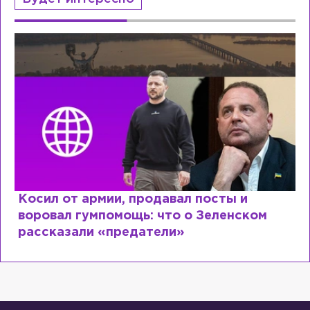
посты и
Рыдает из-за мужа, но опят
 Зеленском
Лазаревым: как Лера Кудря
сходит с ума