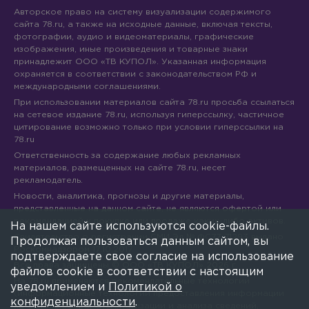
Авторское право на систему визуализации содержимого
сайта 78.ru, а также на исходные данные, включая тексты,
фотографии, аудио и видеоматериалы, графические
изображения, иные произведения и товарные знаки
принадлежит ООО «ТВ КУПОЛ». Указанная информация
охраняется в соответствии с законодательством РФ и
международными соглашениями.
При использовании материалов сайта 78.ru просьба ссылаться
на сетевое издание 78.ru, используя гиперссылку, частичное
цитирование возможно только при условии гиперссылки на
78.ru
Ответственность за содержание любых рекламных
материалов, размещенных на сайте 78.ru, несет
рекламодатель.
Новости, аналитика, прогнозы и другие материалы,
представленные на данном сайте, не являются офертой или
рекомендацией к покупке или продаже каких-либо активов.
На нашем сайте используются cookie-файлы.
Свидетельство о регистрации СМИ Эл № ФС77-71293 выдано
Продолжая пользоваться данным сайтом, вы
Роскомнадзором 17.10.2017
подтверждаете свое согласие на использование
Все права защищены © ООО «ТВ КУПОЛ»
2026
г.
файлов cookie в соответствии с настоящим
На 78.ru применяются рекомендательные технологии
уведомлением и
Политикой о
(информационные технологии предоставления информации
конфиденциальности
.
на основе сбора, систематизации и анализа сведений,