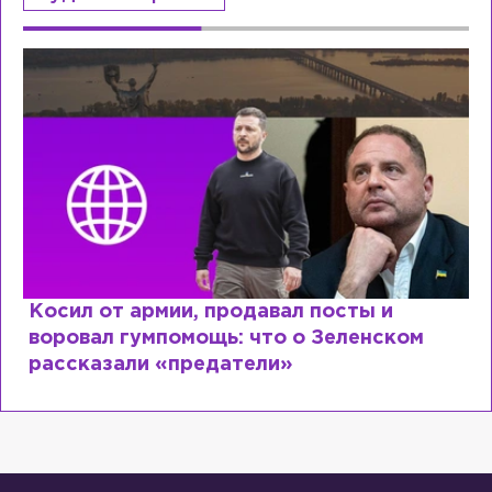
Косил от армии, продавал посты и
воровал гумпомощь: что о Зеленском
рассказали «предатели»