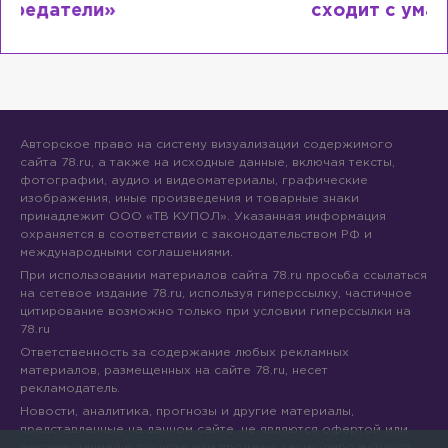
сходит с ума
Авторское право на систему визуализации содержимого
сайта 78.ru, а также на исходные данные, включая тексты,
фотографии, аудио и видеоматериалы, графические
изображения, иные произведения и товарные знаки
принадлежит ООО «ТВ КУПОЛ». Указанная информация
охраняется в соответствии с законодательством РФ и
международными соглашениями.
При использовании материалов сайта 78.ru просьба ссылаться
на сетевое издание 78.ru, используя гиперссылку, частичное
цитирование возможно только при условии гиперссылки на
78.ru
Ответственность за содержание любых рекламных
материалов, размещенных на сайте 78.ru, несет
рекламодатель.
Новости, аналитика, прогнозы и другие материалы,
представленные на данном сайте, не являются офертой или
рекомендацией к покупке или продаже каких-либо активов.