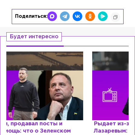
Поделиться:
Будет интересно
Рыдает из-за мужа, но опять флиртует с
Лазаревым: как Лера Кудрявцева