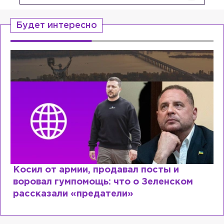
Будет интересно
Косил от армии, продавал посты и
воровал гумпомощь: что о Зеленском
рассказали «предатели»