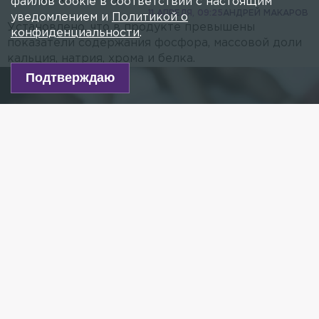
файлов cookie в соответствии с настоящим
11 АПРЕЛЯ, 09:25
АНДРЕЙ МАКАРОВ
уведомлением и
Политикой о
Установлено, что в продукте превышены
конфиденциальности
.
показатели содержания фосфора, массовой доли
кальция, натрия, хрома и белка.
Подтверждаю
Фото: freepik
Есть новость?
Присылайте
сюда!