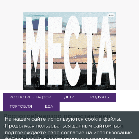
РОСПОТРЕБНАДЗОР
ДЕТИ
ПРОДУКТЫ
ТОРГОВЛЯ
ЕДА
Роспотребнадзор приостановил
На нашем сайте используются cookie-файлы.
Продолжая пользоваться данным сайтом, вы
оборот смеси для детей «Иннованта
подтверждаете свое согласие на использование
Стандарт/Энергия»