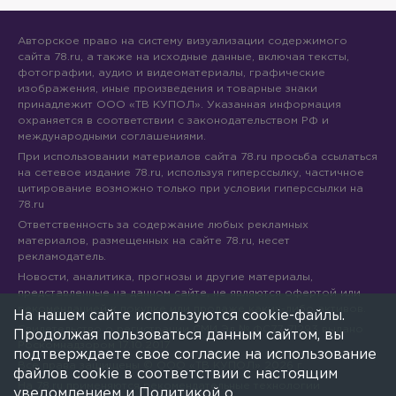
Авторское право на систему визуализации содержимого
сайта 78.ru, а также на исходные данные, включая тексты,
фотографии, аудио и видеоматериалы, графические
изображения, иные произведения и товарные знаки
принадлежит ООО «ТВ КУПОЛ». Указанная информация
охраняется в соответствии с законодательством РФ и
международными соглашениями.
При использовании материалов сайта 78.ru просьба ссылаться
на сетевое издание 78.ru, используя гиперссылку, частичное
цитирование возможно только при условии гиперссылки на
78.ru
Ответственность за содержание любых рекламных
материалов, размещенных на сайте 78.ru, несет
рекламодатель.
Новости, аналитика, прогнозы и другие материалы,
представленные на данном сайте, не являются офертой или
рекомендацией к покупке или продаже каких-либо активов.
На нашем сайте используются cookie-файлы.
Свидетельство о регистрации СМИ Эл № ФС77-71293 выдано
Продолжая пользоваться данным сайтом, вы
Роскомнадзором 17.10.2017
подтверждаете свое согласие на использование
Все права защищены © ООО «ТВ КУПОЛ»
2026
г.
файлов cookie в соответствии с настоящим
На 78.ru применяются рекомендательные технологии
уведомлением и
Политикой о