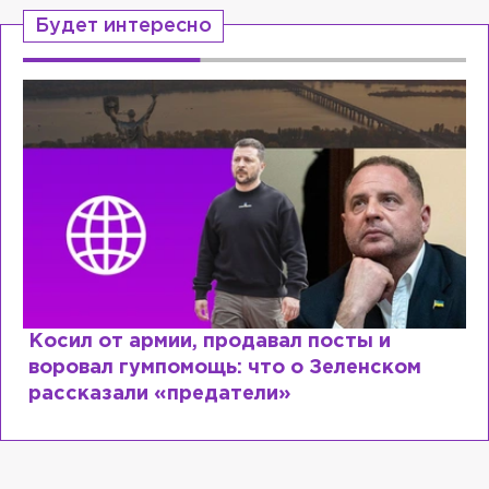
Будет интересно
родавал посты и
Рыдает из-за мужа,
ь: что о Зеленском
Лазаревым: как Ле
атели»
сходит с ума