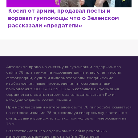
Косил от армии, продавал посты и
воровал гумпомощь: что о Зеленском
рассказали «предатели»
Авторское право на систему визуализации содержимого
сайта 78.ru, а также на исходные данные, включая тексты,
фотографии, аудио и видеоматериалы, графические
изображения, иные произведения и товарные знаки
принадлежит ООО «ТВ КУПОЛ». Указанная информация
охраняется в соответствии с законодательством РФ и
международными соглашениями.
При использовании материалов сайта 78.ru просьба ссылаться
на сетевое издание 78.ru, используя гиперссылку, частичное
цитирование возможно только при условии гиперссылки на
78.ru
Ответственность за содержание любых рекламных
материалов, размещенных на сайте 78.ru, несет