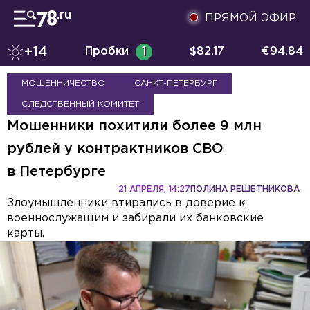
ПРЯМОЙ ЭФИР
+14
Пробки
1
$
82.17
€
94.84
МОШЕННИЧЕСТВО
САНКТ-ПЕТЕРБУРГ
СЛЕДСТВЕННЫЙ КОМИТЕТ
Мошенники похитили более 9 млн
рублей у контрактников СВО
в Петербурге
21 АПРЕЛЯ, 14:27
ПОЛИНА РЕШЕТНИКОВА
Злоумышленники втирались в доверие к
военнослужащим и забирали их банковские
карты.