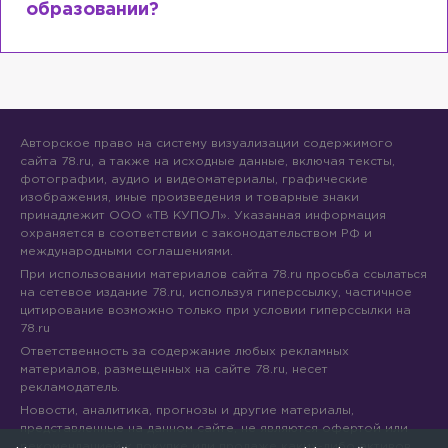
образовании?
Авторское право на систему визуализации содержимого
сайта 78.ru, а также на исходные данные, включая тексты,
фотографии, аудио и видеоматериалы, графические
изображения, иные произведения и товарные знаки
принадлежит ООО «ТВ КУПОЛ». Указанная информация
охраняется в соответствии с законодательством РФ и
международными соглашениями.
При использовании материалов сайта 78.ru просьба ссылаться
на сетевое издание 78.ru, используя гиперссылку, частичное
цитирование возможно только при условии гиперссылки на
78.ru
Ответственность за содержание любых рекламных
материалов, размещенных на сайте 78.ru, несет
рекламодатель.
Новости, аналитика, прогнозы и другие материалы,
представленные на данном сайте, не являются офертой или
рекомендацией к покупке или продаже каких-либо активов.