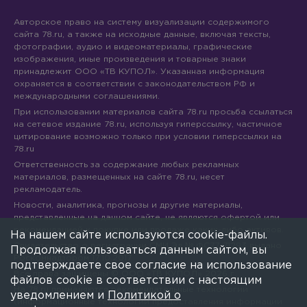
Авторское право на систему визуализации содержимого
сайта 78.ru, а также на исходные данные, включая тексты,
фотографии, аудио и видеоматериалы, графические
изображения, иные произведения и товарные знаки
принадлежит ООО «ТВ КУПОЛ». Указанная информация
охраняется в соответствии с законодательством РФ и
международными соглашениями.
При использовании материалов сайта 78.ru просьба ссылаться
на сетевое издание 78.ru, используя гиперссылку, частичное
цитирование возможно только при условии гиперссылки на
78.ru
Ответственность за содержание любых рекламных
материалов, размещенных на сайте 78.ru, несет
рекламодатель.
Новости, аналитика, прогнозы и другие материалы,
представленные на данном сайте, не являются офертой или
рекомендацией к покупке или продаже каких-либо активов.
На нашем сайте используются cookie-файлы.
Свидетельство о регистрации СМИ Эл № ФС77-71293 выдано
Продолжая пользоваться данным сайтом, вы
Роскомнадзором 17.10.2017
подтверждаете свое согласие на использование
Все права защищены © ООО «ТВ КУПОЛ»
2026
г.
файлов cookie в соответствии с настоящим
На 78.ru применяются рекомендательные технологии
уведомлением и
Политикой о
(информационные технологии предоставления информации