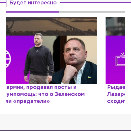
Будет интересно
Рыдает из-за мужа, но опять флиртует с
Лазаревым: как Лера Кудрявцева
сходит с ума