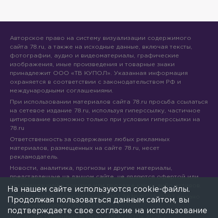
Авторское право на систему визуализации содержимого
сайта 78.ru, а также на исходные данные, включая тексты,
фотографии, аудио и видеоматериалы, графические
изображения, иные произведения и товарные знаки
принадлежит ООО «ТВ КУПОЛ». Указанная информация
охраняется в соответствии с законодательством РФ и
международными соглашениями.
При использовании материалов сайта 78.ru просьба ссылаться
на сетевое издание 78.ru, используя гиперссылку, частичное
цитирование возможно только при условии гиперссылки на
78.ru
Ответственность за содержание любых рекламных
материалов, размещенных на сайте 78.ru, несет
рекламодатель.
Новости, аналитика, прогнозы и другие материалы,
представленные на данном сайте, не являются офертой или
рекомендацией к покупке или продаже каких-либо активов.
На нашем сайте используются cookie-файлы.
Свидетельство о регистрации СМИ Эл № ФС77-71293 выдано
Продолжая пользоваться данным сайтом, вы
Роскомнадзором 17.10.2017
подтверждаете свое согласие на использование
Все права защищены © ООО «ТВ КУПОЛ»
2026
г.