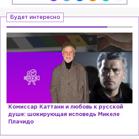
Будет интересно
Комиссар Каттани и любовь к русской
душе: шокирующая исповедь Микеле
Плачидо