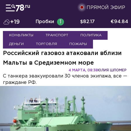
ПРЯМОЙ ЭФИР
+19
Пробки
1
$
82.17
€
94.84
КОНФЛИКТЫ
ТРАНСПОРТ
ПОЛИТИКА
ДЕНЬГИ
ТОРГОВЛЯ
ПОЖАРЫ
Российский газовоз атаковали вблизи
Мальты в Средиземном море
4 МАРТА, 08:38
ЮЛИЯ ШПОМЕР
С танкера эвакуировали 30 членов экипажа, все —
граждане РФ.