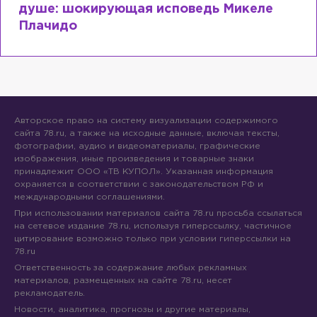
душе: шокирующая исповедь Микеле
Плачидо
Авторское право на систему визуализации содержимого
сайта 78.ru, а также на исходные данные, включая тексты,
фотографии, аудио и видеоматериалы, графические
изображения, иные произведения и товарные знаки
принадлежит ООО «ТВ КУПОЛ». Указанная информация
охраняется в соответствии с законодательством РФ и
международными соглашениями.
При использовании материалов сайта 78.ru просьба ссылаться
на сетевое издание 78.ru, используя гиперссылку, частичное
цитирование возможно только при условии гиперссылки на
78.ru
Ответственность за содержание любых рекламных
материалов, размещенных на сайте 78.ru, несет
рекламодатель.
Новости, аналитика, прогнозы и другие материалы,