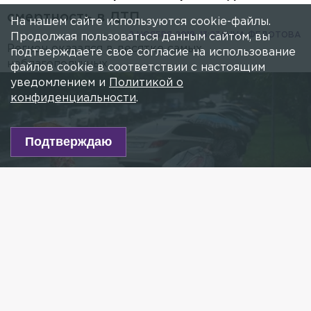
смертность в ДТП
На нашем сайте используются cookie-файлы.
2 НОЯБРЯ 2018, 13:23
АННА ФЕДОТОВА
Продолжая пользоваться данным сайтом, вы
Регион оказался в десятке самых
подтверждаете свое согласие на использование
неблагополучных.
файлов cookie в соответствии с настоящим
уведомлением и
Политикой о
конфиденциальности
.
Подтверждаю
Фото: globallookpress.com/ Komsomolskaya Pravda
Есть новость?
Присылайте
сюда!