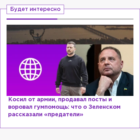
Будет интересно
Косил от армии, продавал посты и
воровал гумпомощь: что о Зеленском
рассказали «предатели»