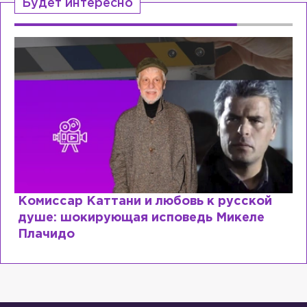
Будет интересно
русской
Специалист с напрасным дипло
Микеле
почему мир разочаровался в в
образовании?