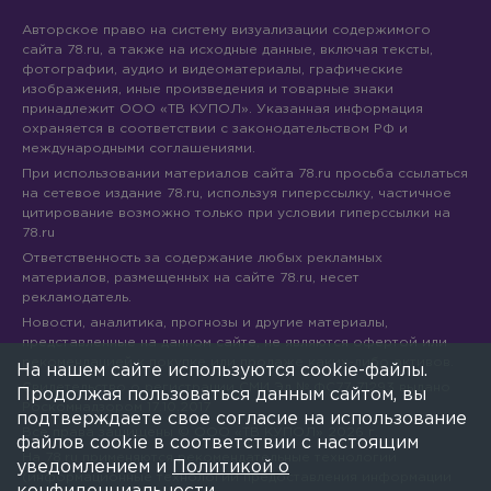
Авторское право на систему визуализации содержимого
сайта 78.ru, а также на исходные данные, включая тексты,
фотографии, аудио и видеоматериалы, графические
изображения, иные произведения и товарные знаки
принадлежит ООО «ТВ КУПОЛ». Указанная информация
охраняется в соответствии с законодательством РФ и
международными соглашениями.
При использовании материалов сайта 78.ru просьба ссылаться
на сетевое издание 78.ru, используя гиперссылку, частичное
цитирование возможно только при условии гиперссылки на
78.ru
Ответственность за содержание любых рекламных
материалов, размещенных на сайте 78.ru, несет
рекламодатель.
Новости, аналитика, прогнозы и другие материалы,
представленные на данном сайте, не являются офертой или
рекомендацией к покупке или продаже каких-либо активов.
На нашем сайте используются cookie-файлы.
Свидетельство о регистрации СМИ Эл № ФС77-71293 выдано
Продолжая пользоваться данным сайтом, вы
Роскомнадзором 17.10.2017
подтверждаете свое согласие на использование
Все права защищены © ООО «ТВ КУПОЛ»
2026
г.
файлов cookie в соответствии с настоящим
На 78.ru применяются рекомендательные технологии
уведомлением и
Политикой о
(информационные технологии предоставления информации