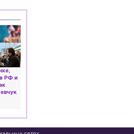
Общество
Сегодня, 09:02
Сосновоборский вандал стал
фигурантом уголовного дела
Общество
Сегодня, 08:43
Дрифтер временно остался
без BMW из-за виражей в центре
Петербурга
Общество
Сегодня, 08:23
Молодой житель Красного Села напал
на фельдшера и водителя скорой
помощи
ь: что
казали
иальных сетях