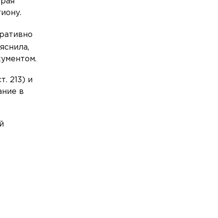
орая
Петербургом стал самым популярным
иону.
в круизном отдыхе по России
тративно
Общество
Сегодня, 10:45
яснила,
Теплоход и катер столкнулись на
Малой Невке
кументом.
Общество
Сегодня, 10:03
. 213) и
В Петербурге тестируют защитное
ание в
покрытие для антенн спутниковой
связи
й
Общество
Сегодня, 09:44
Полиция нашла домушницу,
обокравшую пенсионерку с улицы
Воровского в Кингисеппе
Общество
Сегодня, 09:26
Петербургу пророчат прохладные и
ветреные выходные