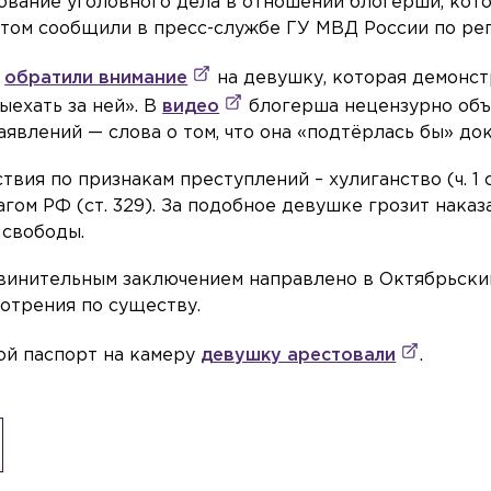
вание уголовного дела в отношении блогерши, кот
 этом сообщили в пресс-службе ГУ МВД России по рег
и
обратили внимание
на девушку, которая демонс
ыехать за ней». В
видео
блогерша нецензурно объ
заявлений — слова о том, что она «подтёрлась бы» до
ия по признакам преступлений – хулиганство (ч. 1 ст
гом РФ (ст. 329). За подобное девушке грозит наказ
 свободы.
винительным заключением направлено в Октябрьски
отрения по существу.
вой паспорт на камеру
девушку арестовали
.