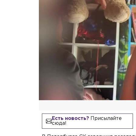
Есть новость?
Присылайте
сюда!