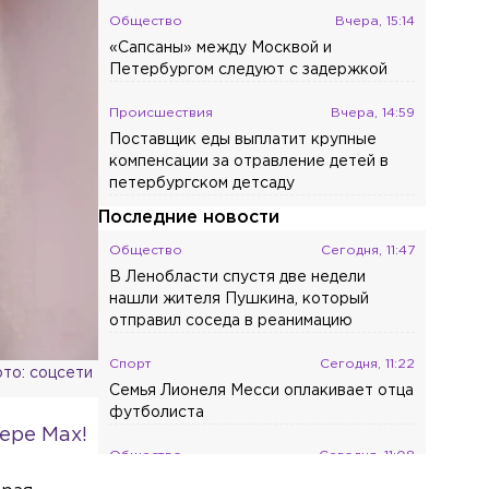
Общество
Вчера, 15:14
«Сапсаны» между Москвой и
Петербургом следуют с задержкой
Происшествия
Вчера, 14:59
Поставщик еды выплатит крупные
компенсации за отравление детей в
петербургском детсаду
Последние новости
Общество
Сегодня, 11:47
В Ленобласти спустя две недели
нашли жителя Пушкина, который
отправил соседа в реанимацию
Спорт
Сегодня, 11:22
то: соцсети
Семья Лионеля Месси оплакивает отца
футболиста
ере Max!
Общество
Сегодня, 11:08
Маршрут между Москвой и