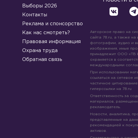
Выборы 2026
Контакты
Реклама и спонсорство
Авторское право на си
Как нас смотреть?
сайта 78.ru, а также на
Правовая информация
фотографии, аудио и в
изображения, иные про
Охрана труда
принадлежит ООО «ТВ 
Обратная связь
охраняется в соответст
международными согла
При использовании мате
ссылаться на сетевое из
частичное цитирование
гиперссылки на 78.ru
Ответственность за со
материалов, размещенны
рекламодатель.
Новости, аналитика, пр
представленные на данн
рекомендацией к покуп
активов.
Свидетельство о регис