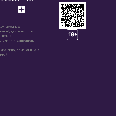
ждународных
аций, деятельность
ьной:
стскими и запрещены
кие лица, признанные в
ми: