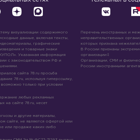
стему визуализации содержимого
Перечень иностранных и ме
 исходные данные, включая тексты,
неправительственных организ
идеоматериалы, графические
которых признана нежелател
изведения и товарные знаки
В России признаны экстреми
КУПОЛ». Указанная информация
организации
вии с законодательством РФ и
Организации, СМИ и физичес
шениями.
России иностранными агента
риалов сайта 78.ru просьба
дание 78.ru, используя гиперссылку,
 возможно только при условии
держание любых рекламных
х на сайте 78.ru, несет
огнозы и другие материалы,
ом сайте, не являются офертой или
ке или продаже каких-либо
трации СМИ Эл № ФС77-71293 выдано