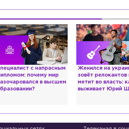
енился на украинке,
Косил от армии,
овёт релокантов в РФ и
продавал посты и
етит во власть: как
воровал гумпомощ
ыживает Юрий Шевчук
о Зеленском расс
«предатели»
социальных сетях
Телеканал в соц