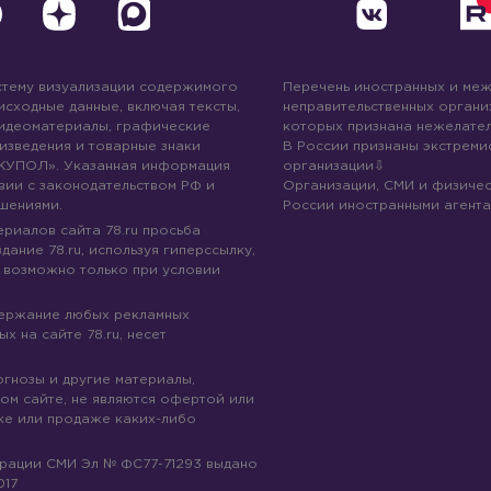
стему визуализации содержимого
Перечень иностранных и ме
 исходные данные, включая тексты,
неправительственных организ
идеоматериалы, графические
которых признана нежелател
изведения и товарные знаки
В России признаны экстреми
КУПОЛ». Указанная информация
организации
вии с законодательством РФ и
Организации, СМИ и физичес
шениями.
России иностранными агента
риалов сайта 78.ru просьба
дание 78.ru, используя гиперссылку,
 возможно только при условии
держание любых рекламных
х на сайте 78.ru, несет
огнозы и другие материалы,
ом сайте, не являются офертой или
ке или продаже каких-либо
трации СМИ Эл № ФС77-71293 выдано
017