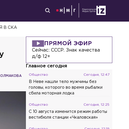
 В СКА
ПРЯМОЙ ЭФИР
Сейчас:
СССР. Знак качества
у
д/ф 12+
Главное сегодня
Общество
Сегодня, 12:47
КОЛМАКОВА
В Неве нашли тело мужчины без
головы, которого во время рыбалки
сбила моторная лодка
Общество
Сегодня, 12:25
С 10 августа изменится режим работы
вестибюля станции «Чкаловская»
Общество
Сегодня, 12:19