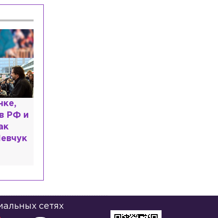
ь: что
казали
иальных сетях