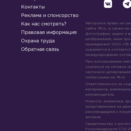
Контакты
Реклама и спонсорство
Авторское право на си
Как нас смотреть?
сайта 78.ru, а также на
Правовая информация
фотографии, аудио и в
изображения, иные про
Охрана труда
принадлежит ООО «ТВ 
Обратная связь
охраняется в соответст
международными согла
При использовании мате
ссылаться на сетевое из
частичное цитирование
гиперссылки на 78.ru
Ответственность за со
материалов, размещенны
рекламодатель.
Новости, аналитика, пр
представленные на данн
рекомендацией к покуп
активов.
Свидетельство о регис
Роскомнадзором 17.10.2