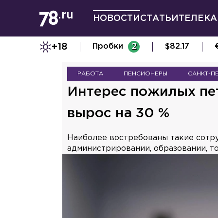
НОВОСТИ
СТАТЬИ
ТЕЛЕКА
+18
Пробки
2
$
82.17
РАБОТА
ПЕНСИОНЕРЫ
САНКТ-П
Интерес пожилых пе
вырос на 30 %
Наиболее востребованы такие сотру
администрировании, образовании, т