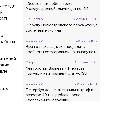
абсолютным победителем
у среди
Международной олимпиады по ИИ
ей
ости
Общество
Сегодня, 18:30
В пруду Полюстровского парка утонул
36-летний мужчина
го
Общество
Сегодня, 18:17
 работы
Врач рассказал, как определить
проблемы со здоровьем по запаху пота
вителей
Спорт
Сегодня, 18:01
такие
Фигуристки Валиева и Игнатова
овле
получили нейтральный статус ISU
Общество
Сегодня, 17:48
мощь
Петербурженке выставили штраф в
размере 40 млн рублей после
неоплаченной парковки
Общество
Сегодня, 17:33