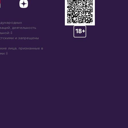
ждународных
аций, деятельность
ьной:
стскими и запрещены
кие лица, признанные в
ми: