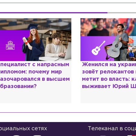
енился на украинке,
Косил от армии,
овёт релокантов в РФ и
продавал посты и
етит во власть: как
воровал гумпомощ
ыживает Юрий Шевчук
о Зеленском расс
«предатели»
социальных сетях
Телеканал в соц