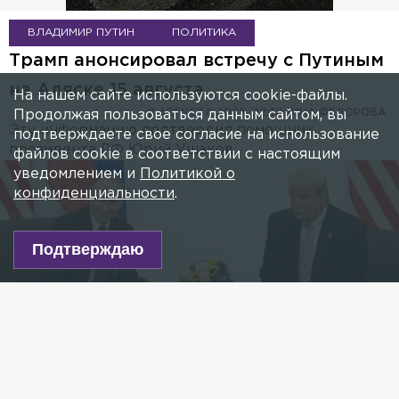
ВЛАДИМИР ПУТИН
ПОЛИТИКА
Трамп анонсировал встречу с Путиным
на Аляске 15 августа
На нашем сайте используются cookie-файлы.
8 АВГУСТА 2025, 22:30
АННА ФЕДОРОВА
Продолжая пользоваться данным сайтом, вы
Эту информацию подтвердил помощник
подтверждаете свое согласие на использование
президента РФ Юрий Ушаков.
файлов cookie в соответствии с настоящим
уведомлением и
Политикой о
конфиденциальности
.
Подтверждаю
Video Player is loading.
ay
Фото: РИА Новости/Илья Питалев