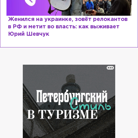
Женился на украинке, зовёт релокантов
в РФ и метит во власть: как выживает
Юрий Шевчук