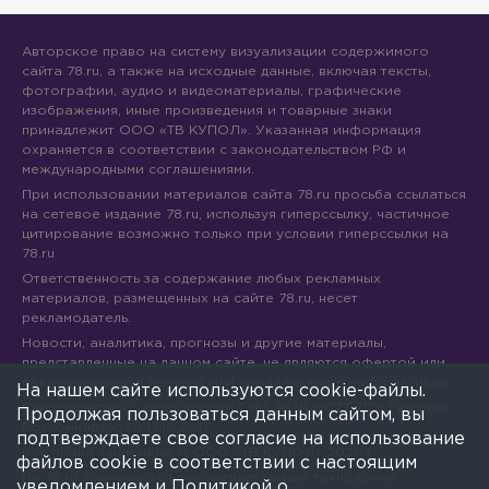
Авторское право на систему визуализации содержимого
сайта 78.ru, а также на исходные данные, включая тексты,
фотографии, аудио и видеоматериалы, графические
изображения, иные произведения и товарные знаки
принадлежит ООО «ТВ КУПОЛ». Указанная информация
охраняется в соответствии с законодательством РФ и
международными соглашениями.
При использовании материалов сайта 78.ru просьба ссылаться
на сетевое издание 78.ru, используя гиперссылку, частичное
цитирование возможно только при условии гиперссылки на
78.ru
Ответственность за содержание любых рекламных
материалов, размещенных на сайте 78.ru, несет
рекламодатель.
Новости, аналитика, прогнозы и другие материалы,
представленные на данном сайте, не являются офертой или
рекомендацией к покупке или продаже каких-либо активов.
На нашем сайте используются cookie-файлы.
Свидетельство о регистрации СМИ Эл № ФС77-71293 выдано
Продолжая пользоваться данным сайтом, вы
Роскомнадзором 17.10.2017
подтверждаете свое согласие на использование
Все права защищены © ООО «ТВ КУПОЛ»
2026
г.
файлов cookie в соответствии с настоящим
На 78.ru применяются рекомендательные технологии
уведомлением и
Политикой о