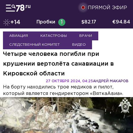
ПРЯМОЙ ЭФИР
+14
Пробки
1
$
82.17
€
94.84
АВИАЦИЯ
КАТАСТРОФЫ
ВРАЧИ
СЛЕДСТВЕННЫЙ КОМИТЕТ
ВИДЕО
Четыре человека погибли при
крушении вертолёта санавиации в
Кировской области
27 ОКТЯБРЯ 2024, 04:25
АНДРЕЙ МАКАРОВ
На борту находились трое медиков и пилот,
который является гендиректором «ВяткаАвиа».