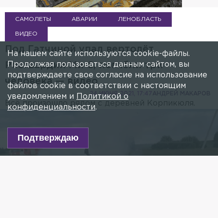
САМОЛЕТЫ
АВАРИИ
ЛЕНОБЛАСТЬ
ВИДЕО
Под Гатчиной упал вертолёт
На нашем сайте используются cookie-файлы.
Продолжая пользоваться данным сайтом, вы
Росгвардии Ми-8, погибли три
подтверждаете свое согласие на использование
человека — видео
файлов cookie в соответствии с настоящим
24 ИЮНЯ 2021, 17:47
АНДРЕЙ МАКАРОВ
уведомлением и
Политикой о
Всё произошло рядом с деревней Корпикюля.
конфиденциальности
.
Video Player is loading.
ay
This is a modal window.
Beginning of dialog window. Escape will cancel and close the window.
Подтверждаю
Text
deo
Color
Opacity
Text Background
Color
Opacity
Caption Area Background
Color
Opacity
Font Size
Text Edge Style
Font Family