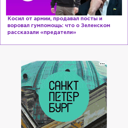
Косил от армии, продавал посты и
воровал гумпомощь: что о Зеленском
рассказали «предатели»