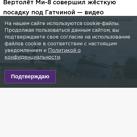
Вертолёт Ми-8 совершил жёсткую
посадку под Гатчиной — видео
18 ИЮЛЯ 2022, 10:07
МАРИЯ ИВАНОВА
На нашем сайте используются cookie-файлы.
На борту находились три человека.
Продолжая пользоваться данным сайтом, вы
подтверждаете свое согласие на использование
файлов cookie в соответствии с настоящим
уведомлением и
Политикой о
конфиденциальности
.
Подтверждаю
Фото: 78.ru
Есть новость?
Присылайте
сюда!