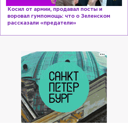
Косил от армии, продавал посты и
воровал гумпомощь: что о Зеленском
рассказали «предатели»