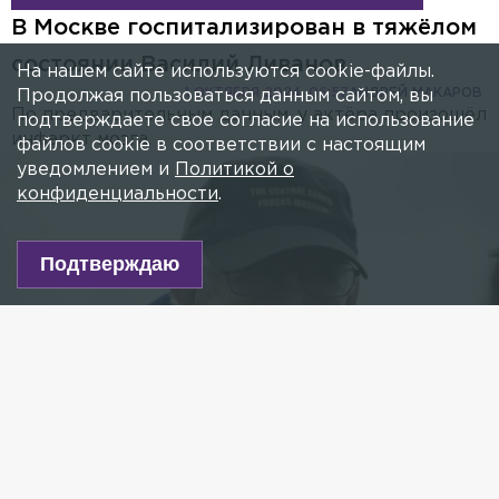
В Москве госпитализирован в тяжёлом
состоянии Василий Ливанов
На нашем сайте используются cookie-файлы.
1 ОКТЯБРЯ 2024, 06:57
АНДРЕЙ МАКАРОВ
Продолжая пользоваться данным сайтом, вы
По предварительным данным, у актёра произошёл
подтверждаете свое согласие на использование
инфаркт мозга.
файлов cookie в соответствии с настоящим
уведомлением и
Политикой о
конфиденциальности
.
Подтверждаю
Фото: A Round Table Company/globallookpress.com