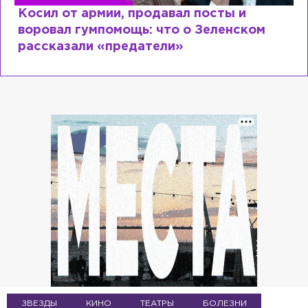
Рыдает из-за мужа, но опять флирту
ом
Лазаревым: как Лера Кудрявцева
сходит с ума
ЗВЕЗДЫ
КИНО
ТЕАТРЫ
БОЛЕЗНИ