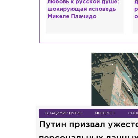
ет с
любовь к русской душе:
д
как Лера
шокирующая исповедь
р
сходит с
Микеле Плачидо
о
ВЛАДИМИР ПУТИН
ИНТЕРНЕТ
СОЦ
Путин призвал ужесто