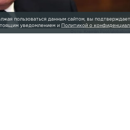
лжая пользоваться данным сайтом, вы подтверждает
астоящим уведомлением и
Политикой о конфиденциал
Фото: Kremlin Pool/globalloo
Читайте нас в мессендже
нность за утечку персональных данных. С таким
Ф Владимир Путин. Об этом передаёт
РИА Новости
чтобы было удобно и гражданам, и государству.
т эти данные, должны понимать, что они делают. Что
 в отношении этих лиц, надо подумать и принять вз
гда у государства не будет препятствий для развит
онных технологий, — заявил Путин на встрече