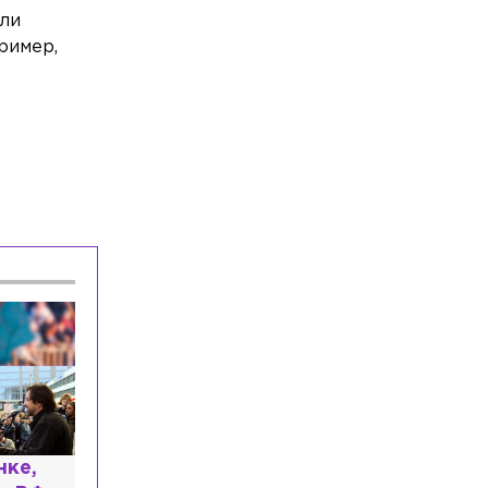
который пытался задушить 10-летнего
али
мальчика
ример,
Общество
Сегодня, 16:32
СПбГУ завершил основной этап
приёма раньше запланированной даты
Общество
Сегодня, 16:23
Время задержки пригородных поездов
в Ленобласти составляет около 1 часа
нке,