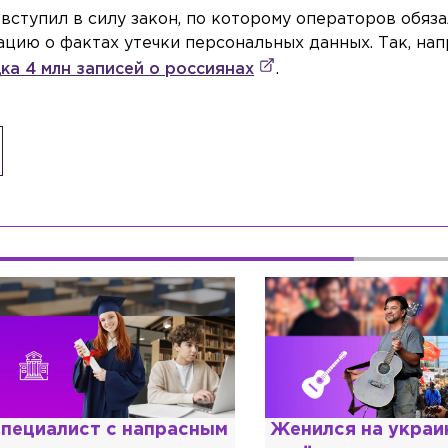
 вступил в силу закон, по которому операторов обяз
цию о фактах утечки персональных данных. Так, нап
дка 4 млн записей о россиянах
.
пециалист с напрасным
Женился на украи