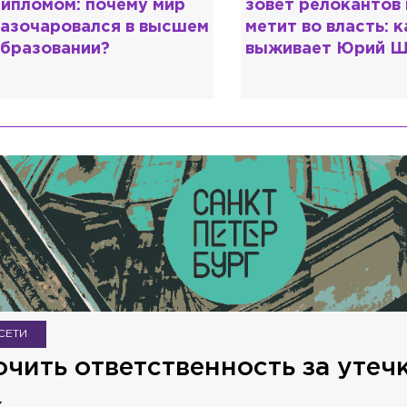
ипломом: почему мир
зовёт релокантов 
азочаровался в высшем
метит во власть: к
бразовании?
выживает Юрий Ш
СЕТИ
чить ответственность за утеч