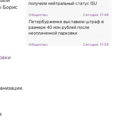
жили
получили нейтральный статус ISU
ы Борис
Общество
Сегодня, 17:48
Петербурженке выставили штраф в
размере 40 млн рублей после
неоплаченной парковки
Общество
Сегодня, 17:33
В отношении журналистки Гордеевой*
овки
в Москве возбудили уголовное дело
Спорт
Сегодня, 17:15
Нападающий Джозеф Бландизи
покидает СКА
анизации.
Общество
Сегодня, 17:10
Четверть всех жалоб петербуржцев
касается качества продуктов
е
Общество
Сегодня, 16:44
В Петербурге арестовали мужчину,