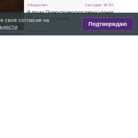
Общество
Сегодня, 18:30
В пруду Полюстровского парка утонул
36-летний мужчина
е свое согласие на
Подтверждаю
ьности
.
Общество
Сегодня, 18:17
kpress.com
Врач рассказал, как определить
проблемы со здоровьем по запаху пота
ре Max!
Спорт
Сегодня, 18:01
Фигуристки Валиева и Игнатова
получили нейтральный статус ISU
.
Общество
Сегодня, 17:48
Петербурженке выставили штраф в
 касаемо
размере 40 млн рублей после
неоплаченной парковки
вешенное
Общество
Сегодня, 17:33
В отношении журналистки Гордеевой*
ия
в Москве возбудили уголовное дело