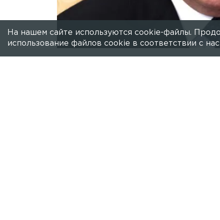
На нашем сайте используются cookie-файлы. Продо
использование файлов cookie в соответствии с н
Есть новость?
Присылайте
сюда!
В России могут ужесточить ответстве
предложением выступил президент Р
Важно проработать этот вопрос так, 
Он подчеркнул, что те, кто использую
введения уголовной ответственности
решение.
— Интересы граждан защитят. То
очень нужных для нас информаци