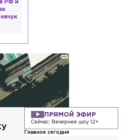
в РФ и
ак
евчук
ПРЯМОЙ ЭФИР
Сейчас:
Вечернее шоу 12+
ку
Главное сегодня