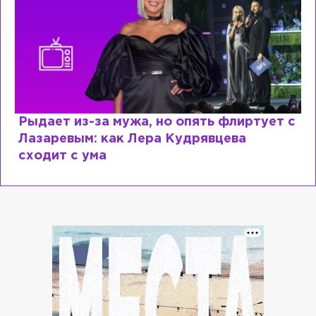
Рыдает из-за мужа, но опять флиртует с
Лазаревым: как Лера Кудрявцева
сходит с ума