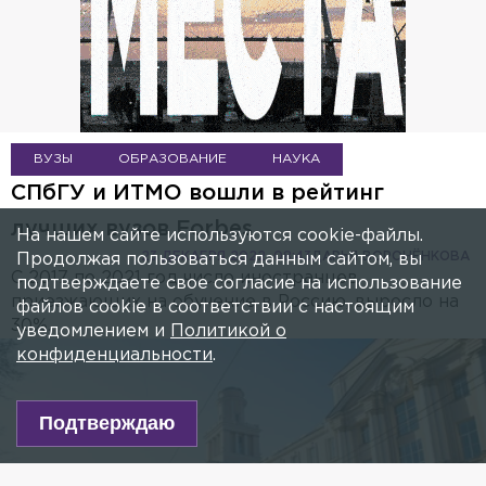
ВУЗЫ
ОБРАЗОВАНИЕ
НАУКА
СПбГУ и ИТМО вошли в рейтинг
лучших вузов Forbes
На нашем сайте используются cookie-файлы.
23 ДЕКАБРЯ 2022, 08:43
ДАРЬЯ ВОРОНЁНКОВА
Продолжая пользоваться данным сайтом, вы
С 2017 по 2021 год число иностранцев,
подтверждаете свое согласие на использование
приезжающих на обучение в Россию, выросло на
файлов cookie в соответствии с настоящим
30%.
уведомлением и
Политикой о
конфиденциальности
.
Подтверждаю