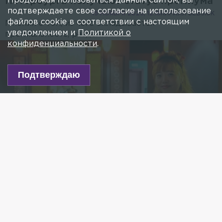
Продолжая пользоваться данным сайтом, вы
Петербурга получают статус премиума
подтверждаете свое согласие на использование
15 НОЯБРЯ 2025, 12:16
КИРИЛЛ БЕВЗЮК
файлов cookie в соответствии с настоящим
Мнения о том, из чего складывается
уведомлением и
Политикой о
премиальность, разделились.
конфиденциальности
.
Подтверждаю
Фото: ИЗВЕСТИЯ/Сергей Лантюхов
Есть новость?
Присылайте
сюда!
Читайте нас в мессенджере Max!