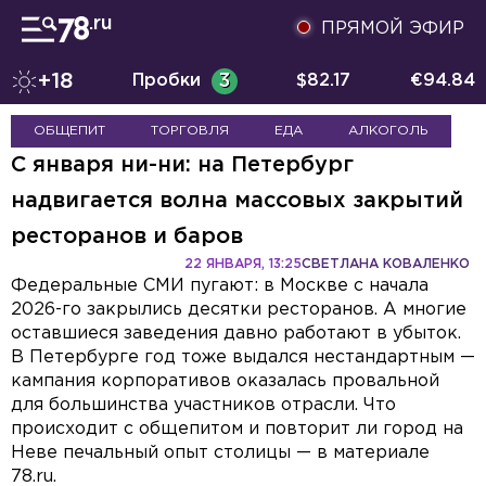
ПРЯМОЙ ЭФИР
+18
Пробки
3
$
82.17
€
94.84
ОБЩЕПИТ
ТОРГОВЛЯ
ЕДА
АЛКОГОЛЬ
С января ни-ни: на Петербург
надвигается волна массовых закрытий
ресторанов и баров
22 ЯНВАРЯ, 13:25
СВЕТЛАНА КОВАЛЕНКО
Федеральные СМИ пугают: в Москве с начала
2026-го закрылись десятки ресторанов. А многие
оставшиеся заведения давно работают в убыток.
В Петербурге год тоже выдался нестандартным —
кампания корпоративов оказалась провальной
для большинства участников отрасли. Что
происходит с общепитом и повторит ли город на
Неве печальный опыт столицы — в материале
78.ru.