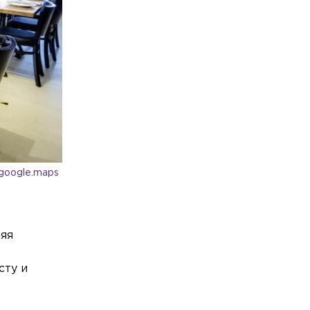
/google.maps
няя
сту и