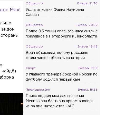
Общество
Вчера, 21:30
ере Max!
Ушла из жизни Фаина Наумовна
Саевич
ольше
Общество
Вчера, 20:52
ь видом
Более 8,5 тонны опасного мяса сняли с
естораны
прилавков в Петербурге и Ленобласти
Общество
Вчера, 19:46
Врач объяснила, почему россияне
стали чаще выбирать санатории
p-
Спорт
Вчера, 19:19
 найдёт
У главного тренера сборной России по
одборка
футболу родился первый сын
Происшествия
Вчера, 18:53
Поиск подрядчика для спасения
Меншикова бастиона приостановили
из-за вмешательства ФАС