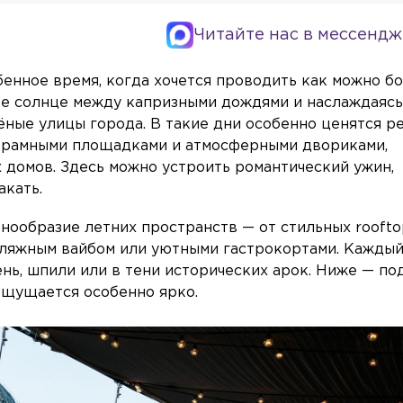
Читайте нас в мессендж
бенное время, когда хочется проводить как можно б
лое солнце между капризными дождями и наслаждаяс
ёные улицы города. В такие дни особенно ценятся р
норамными площадками и атмосферными двориками,
 домов. Здесь можно устроить романтический ужин,
акать.
нообразие летних пространств — от стильных roofto
пляжным вайбом или уютными гастрокортами. Каждый
лень, шпили или в тени исторических арок. Ниже — п
 ощущается особенно ярко.