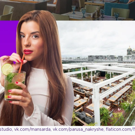
tudio, vk.com/mansarda, vk.com/parusa_nakryshe, flaticon.com/f