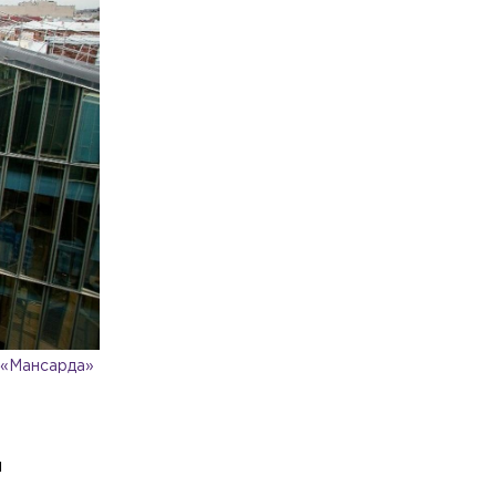
 «Мансарда»
и