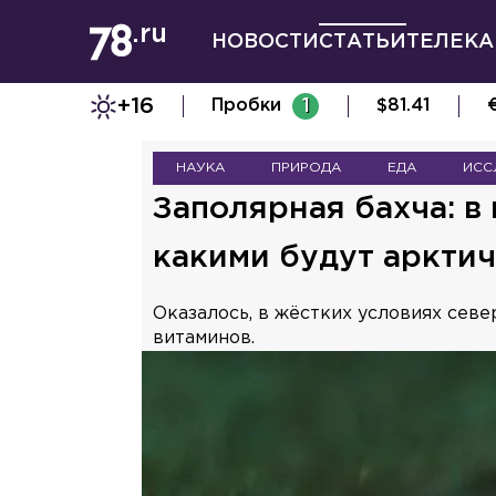
НОВОСТИ
СТАТЬИ
ТЕЛЕКА
+16
Пробки
1
$
81.41
НАУКА
ПРИРОДА
ЕДА
ИСС
Заполярная бахча: в
какими будут аркти
Оказалось, в жёстких условиях сев
витаминов.