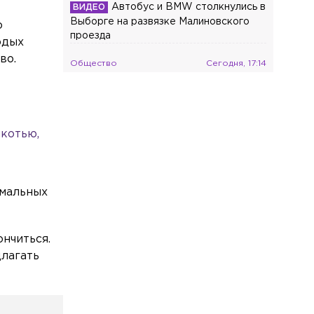
Автобус и BMW столкнулись в
Выборге на развязке Малиновского
о
проезда
одых
во.
Общество
Сегодня, 17:14
В Петербурге разработают план
защиты берегов Финского залива от
разрушения
якотью,
емальных
ончиться.
длагать