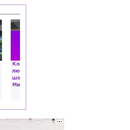
 и
 душе:
ведь