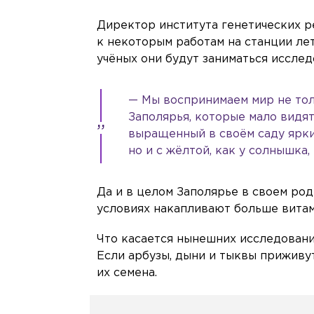
Директор института генетических р
к некоторым работам на станции л
учёных они будут заниматься исслед
— Мы воспринимаем мир не толь
Заполярья, которые мало видят
выращенный в своём саду ярки
но и с жёлтой, как у солнышка
Да и в целом Заполярье в своем род
условиях накапливают больше витами
Что касается нынешних исследований
Если арбузы, дыни и тыквы приживу
их семена.