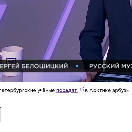
 петербургские учёные
посадят
в Арктике арбузы.