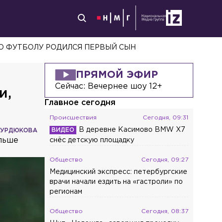
ПРЯМОЙ ЭФИР
Сейчас:
Вечернее шоу 12+
и,
Главное сегодня
Происшествия
Сегодня, 09:31
В деревне Касимово BMW X7
КУРДЮКОВА
ольше
снёс детскую площадку
Общество
Сегодня, 09:27
Медицинский экспресс: петербургские
врачи начали ездить на «гастроли» по
регионам
Общество
Сегодня, 08:37