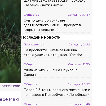
Щит «Надежда» завершил проходку
«зелёной» ветки метро
Общество
Сегодня, 07:37
Суд по делу об убийстве
девятилетнего Паши Т. пройдёт в
закрытом режиме
Последние новости
Происшествия
Сегодня, 21:52
На проспекте Энгельса машина
столкнулась с мотоциклом Yamaha
Общество
Сегодня, 21:30
Ушла из жизни Фаина Наумовна
Саевич
Общество
Сегодня, 20:52
 pexels.com
Более 8,5 тонны опасного мяса сняли с
прилавков в Петербурге и Ленобласти
ере Max!
Общество
Сегодня, 19:46