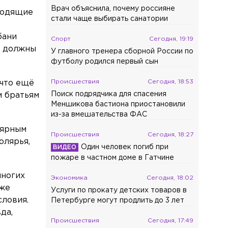
Врач объяснила, почему россияне
ходящие
стали чаще выбирать санатории
бани
Спорт
Сегодня, 19:19
е должны
У главного тренера сборной России по
футболу родился первый сын
Происшествия
Сегодня, 18:53
 что ещё
Поиск подрядчика для спасения
м братьям
Меншикова бастиона приостановили
из-за вмешательства ФАС
лярным
Происшествия
Сегодня, 18:27
олярья,
Один человек погиб при
пожаре в частном доме в Гатчине
многих
Экономика
Сегодня, 18:02
уже
Услуги по прокату детских товаров в
словия.
Петербурге могут продлить до 3 лет
да,
Происшествия
Сегодня, 17:49