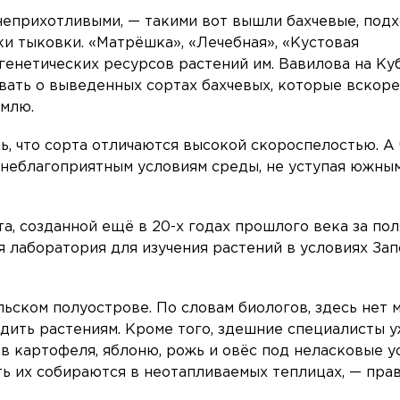
неприхотливыми, — такими вот вышли бахчевые, под
и тыковки. «Матрёшка», «Лечебная», «Кустовая
генетических ресурсов растений им. Вавилова на Ку
ывать о выведенных сортах бахчевых, которые вскор
емлю.
ь, что сорта отличаются высокой скороспелостью. А
и неблагоприятным условиям среды, не уступая южны
а, созданной ещё в 20-х годах прошлого века за по
я лаборатория для изучения растений в условиях Зап
ьском полуострове. По словам биологов, здесь нет 
едить растениям. Кроме того, здешние специалисты 
в картофеля, яблоню, рожь и овёс под неласковые у
ть их собираются в неотапливаемых теплицах, — прав