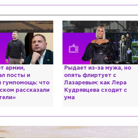
ыдает из-за мужа, но
Комиссар Каттани
пять флиртует с
любовь к русской
азаревым: как Лера
шокирующая испо
удрявцева сходит с
Микеле Плачидо
ма