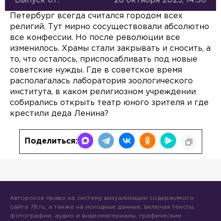
Выпуск от:
28 октября 2023, 14:30
Петербург всегда считался городом всех
религий. Тут мирно сосуществовали абсолютно
все конфессии. Но после революции все
изменилось. Храмы стали закрывать и сносить, а
то, что осталось, приспосабливать под новые
советские нужды. Где в советское время
располагалась лаборатория зоологического
института, в каком религиозном учреждении
собирались открыть театр юного зрителя и где
крестили деда Ленина?
Поделиться:
Авторское право на систему визуализации содержимого
сайта 78.ru, а также на исходные данные, включая тексты,
фотографии, аудио и видеоматериалы, графические