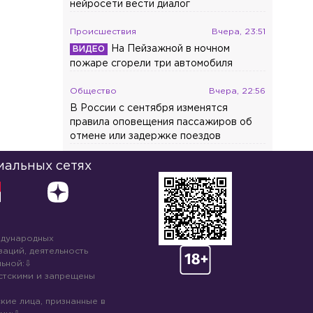
нейросети вести диалог
Происшествия
Вчера, 23:51
На Пейзажной в ночном
пожаре сгорели три автомобиля
Общество
Вчера, 22:56
В России с сентября изменятся
правила оповещения пассажиров об
отмене или задержке поездов
иальных сетях
ждународных
аций, деятельность
ьной:
стскими и запрещены
кие лица, признанные в