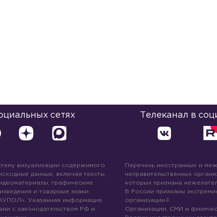
социальных сетях
Телеканал в соц
стему визуализации содержимого
Перечень иностранных и ме
 исходные данные, включая тексты,
неправительственных организ
идеоматериалы, графические
которых признана нежелател
изведения и товарные знаки
В России признаны экстреми
КУПОЛ». Указанная информация
организации
вии с законодательством РФ и
Организации, СМИ и физичес