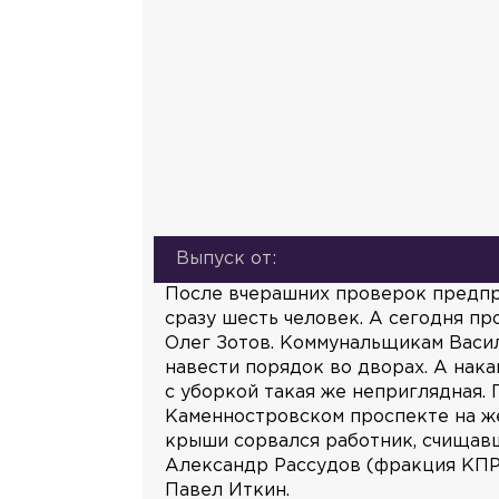
Выпуск от:
После вчерашних проверок предпри
сразу шесть человек. А сегодня п
Олег Зотов. Коммунальщикам Васил
навести порядок во дворах. А нак
с уборкой такая же неприглядная.
Каменностровском проспекте на же
крыши сорвался работник, счищавш
Александр Рассудов (фракция КП
Павел Иткин.