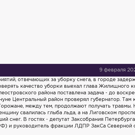
9 февраля 202
ятий, отвечающих за уборку снега, в городе задер
роверять качество уборки выехал глава Жилищного к
еостровского района поставлена задача - до воскр
ануне Центральный район проверял губернатор. Там 
 Горожане, между тем, продолжают получать травмы. 
нщину свалилась глыба льда, а на Лиговском просп
ий снег. В гостях - депутат Заксобрания Петербург
РФ) и руководитель фракции ЛДПР ЗакСа Северной 