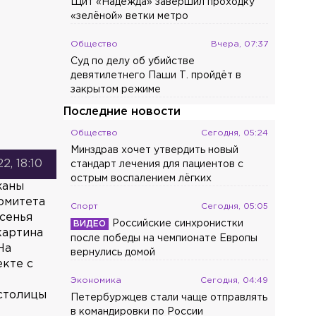
Щит «Надежда» завершил проходку
«зелёной» ветки метро
Общество
Вчера, 07:37
Суд по делу об убийстве
девятилетнего Паши Т. пройдёт в
закрытом режиме
Последние новости
Общество
Сегодня, 05:24
Минздрав хочет утвердить новый
2, 18:10
стандарт лечения для пациентов с
острым воспалением лёгких
жаны
омитета
Спорт
Сегодня, 05:05
есенья
Российские синхронистки
картина
после победы на чемпионате Европы
На
вернулись домой
екте с
а
Экономика
Сегодня, 04:49
столицы
Петербуржцев стали чаще отправлять
в командировки по России