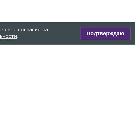
е свое согласие на
Подтверждаю
ьности
.
разить
ся до