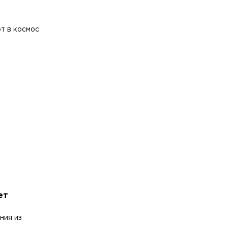
т в космос
ет
ния из