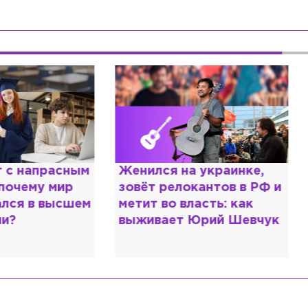
енился на украинке,
Косил от армии,
овёт релокантов в РФ и
продавал посты и
етит во власть: как
воровал гумпомощ
ыживает Юрий Шевчук
о Зеленском расс
«предатели»