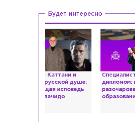
Будет интересно
ттани и
Специалист с напрасным
Ж
ской душе:
дипломом: почему мир
з
 исповедь
разочаровался в высшем
м
идо
образовании?
в