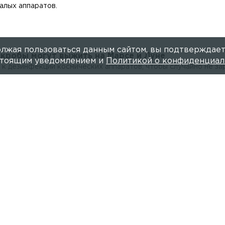
алых аппаратов.
лжая пользоваться данным сайтом, вы подтверждает
икробы могут выжить на Марсе и Луне
астоящим уведомлением и
Политикой о конфиденциал
к дезинфекции космических аппаратов, чтобы случайно не за
ятностью 96% может накрыть Землю 8 июня
 планеты в промежуток с 14:00 до 15:00, а сама буря продлит
ероида 2208 Пушкин
рофизической обсерватории.
удет решать совместно с партнёрами