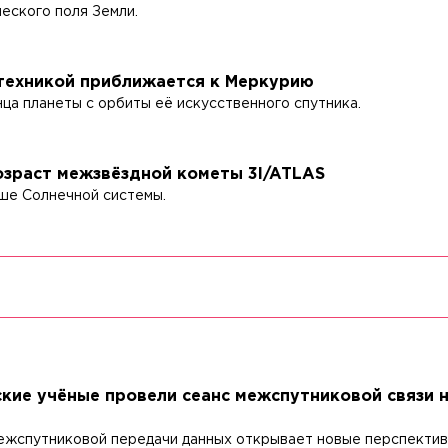
еского поля Земли.
 техникой приближается к Меркурию
ца планеты с орбиты её искусственного спутника.
зраст межзвёздной кометы 3I/ATLAS
рше Солнечной системы.
кие учёные провели сеанс межспутниковой связи н
ежспутниковой передачи данных открывает новые перспектив