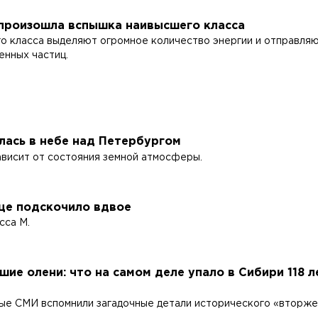
произошла вспышка наивысшего класса
о класса выделяют огромное количество энергии и отправляю
енных частиц.
лась в небе над Петербургом
ависит от состояния земной атмосферы.
нце подскочило вдвое
сса M.
шие олени: что на самом деле упало в Сибири 118 л
ые СМИ вспомнили загадочные детали исторического «вторже