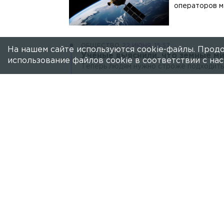
операторов м
ОБЩЕСТВО
22 ИЮНЯ, 15:57
На нашем сайте используются cookie-файлы. Продо
Учёные выяснили, что земные м
использование файлов cookie в соответствии с н
Теперь людям нужно строже подходить 
другие планеты микроорганизмами.
ОБЩЕСТВО
8 ИЮНЯ, 09:06
Сильная магнитная буря с веро
Облако солнечной плазмы может достичь
завтра.
ОБЩЕСТВО
7 ИЮНЯ, 00:09
Россиянам показали пролет аст
Снимки были получены в Крымской аст
ОБЩЕСТВО
5 ИЮНЯ, 17:10
Проблему утечки на МКС НАСА б