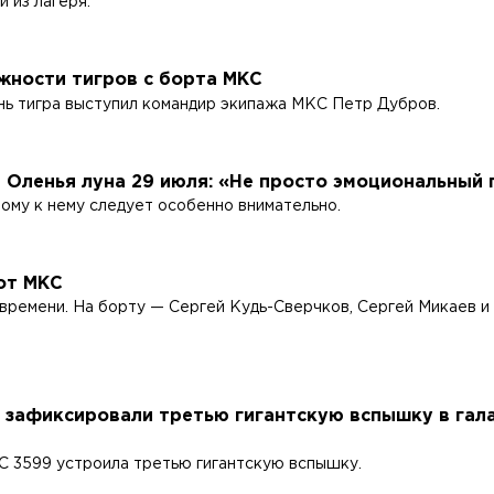
 из лагеря.
жности тигров с борта МКС
нь тигра выступил командир экипажа МКС Петр Дубров.
 Оленья луна 29 июля: «Не просто эмоциональный 
тому к нему следует особенно внимательно.
от МКС
 времени. На борту — Сергей Кудь-Сверчков, Сергей Микаев и
зафиксировали третью гигантскую вспышку в гала
IC 3599 устроила третью гигантскую вспышку.