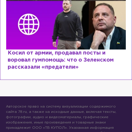
Косил от армии, продавал посты и
воровал гумпомощь: что о Зеленском
рассказали «предатели»
Авторское право на систему визуализации содержимого
сайта 78.ru, а также на исходные данные, включая тексты,
фотографии, аудио и видеоматериалы, графические
изображения, иные произведения и товарные знаки
принадлежит ООО «ТВ КУПОЛ». Указанная информация