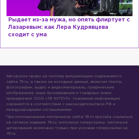
Рыдает из-за мужа, но опять флиртует с
Лазаревым: как Лера Кудрявцева
сходит с ума
Авторское право на систему визуализации содержимого
сайта 78.ru, а также на исходные данные, включая тексты,
фотографии, аудио и видеоматериалы, графические
изображения, иные произведения и товарные знаки
принадлежит ООО «ТВ КУПОЛ». Указанная информация
охраняется в соответствии с законодательством РФ и
международными соглашениями.
При использовании материалов сайта 78.ru просьба ссылаться
на сетевое издание 78.ru, используя гиперссылку, частичное
цитирование возможно только при условии гиперссылки на
78.ru