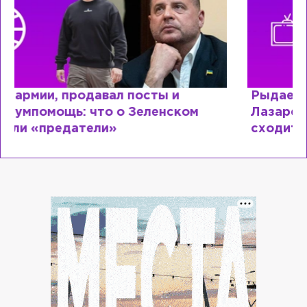
Рыдает из-за мужа, но опять флиртует с
Лазаревым: как Лера Кудрявцева
сходит с ума