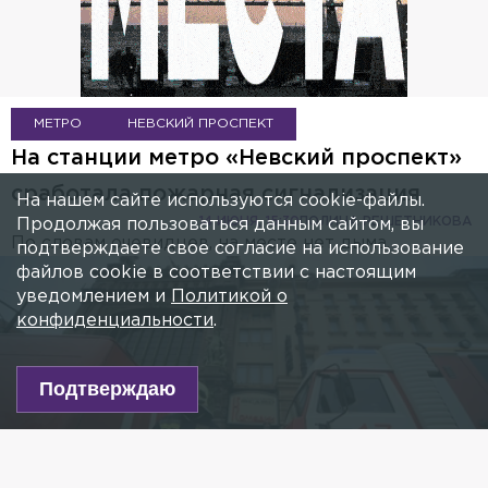
МЕТРО
НЕВСКИЙ ПРОСПЕКТ
На станции метро «Невский проспект»
сработала пожарная сигнализация
На нашем сайте используются cookie-файлы.
14 ИЮНЯ, 15:30
ПОЛИНА РЕШЕТНИКОВА
Продолжая пользоваться данным сайтом, вы
По словам очевидцев, на месте нет дыма.
подтверждаете свое согласие на использование
файлов cookie в соответствии с настоящим
уведомлением и
Политикой о
конфиденциальности
.
Подтверждаю