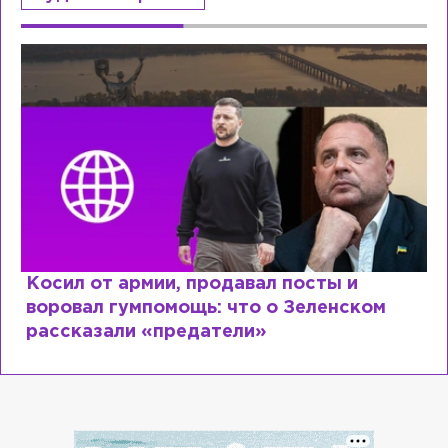
родавал посты и
Рыдает из-за мужа,
ь: что о Зеленском
Лазаревым: как Ле
атели»
сходит с ума