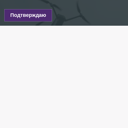
Подтверждаю
Фото: Belkin Alexey/globallookpress.com
Есть новость?
Присылайте
сюда!
Читайте нас в мессенджере Max!
На территории Петербурга отменена угроза
БПЛА.
Уведомления прислала система RSCHS.