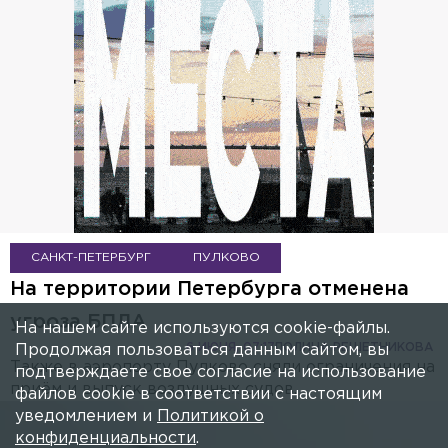
САНКТ-ПЕТЕРБУРГ
ПУЛКОВО
На территории Петербурга отменена
угроза БПЛА
На нашем сайте используются cookie-файлы.
6 ИЮНЯ, 07:17
ПОЛИНА РЕШЕТНИКОВА
Продолжая пользоваться данным сайтом, вы
Также в аэропорту Пулково сняли ограничения на
подтверждаете свое согласие на использование
приём и выпуск воздушных судов.
файлов cookie в соответствии с настоящим
уведомлением и
Политикой о
конфиденциальности
.