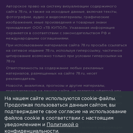
Text Background
Авторское право на систему визуализации содержимого
Color
Opacity
сайта 78.ru, а также на исходные данные, включая тексты,
Caption Area Background
Color
Opacity
фотографии, аудио и видеоматериалы, графические
Font Size
изображения, иные произведения и товарные знаки
принадлежит ООО «ТВ КУПОЛ». Указанная информация
Text Edge Style
охраняется в соответствии с законодательством РФ и
Font Family
международными соглашениями.
При использовании материалов сайта 78.ru просьба ссылаться
Reset
Done
на сетевое издание 78.ru, используя гиперссылку, частичное
Close Modal Dialog
цитирование возможно только при условии гиперссылки на
End of dialog window.
78.ru
Ответственность за содержание любых рекламных
материалов, размещенных на сайте 78.ru, несет
рекламодатель.
Новости, аналитика, прогнозы и другие материалы,
представленные на данном сайте, не являются офертой или
рекомендацией к покупке или продаже каких-либо активов.
На нашем сайте используются cookie-файлы.
Свидетельство о регистрации СМИ Эл № ФС77-71293 выдано
Продолжая пользоваться данным сайтом, вы
Роскомнадзором 17.10.2017
подтверждаете свое согласие на использование
Все права защищены © ООО «ТВ КУПОЛ»
2026
г.
файлов cookie в соответствии с настоящим
На 78.ru применяются рекомендательные технологии
уведомлением и
Политикой о
(информационные технологии предоставления информации
конфиденциальности
.
на основе сбора, систематизации и анализа сведений,