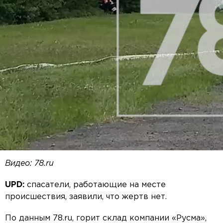
Font Family
Reset
Done
Close Modal Dialog
End of dialog window.
Видео: 78.ru
UPD:
спасатели, работающие на месте
происшествия, заявили, что жертв нет.
По данным 78.ru, горит склад компании «Русма»,