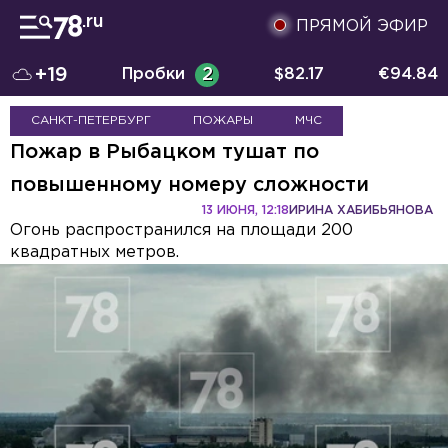
ПРЯМОЙ ЭФИР
+19
Пробки
2
$
82.17
€
94.84
САНКТ-ПЕТЕРБУРГ
ПОЖАРЫ
МЧС
Пожар в Рыбацком тушат по
повышенному номеру сложности
13 ИЮНЯ, 12:18
ИРИНА ХАБИБЬЯНОВА
Огонь распространился на площади 200
квадратных метров.