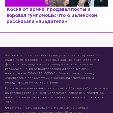
Рыдает из-за мужа, но опять флирту
ом
Лазаревым: как Лера Кудрявцева
сходит с ума
Авторское право на систему визуализации содержимого
сайта 78.ru, а также на исходные данные, включая тексты,
фотографии, аудио и видеоматериалы, графические
изображения, иные произведения и товарные знаки
принадлежит ООО «ТВ КУПОЛ». Указанная информация
охраняется в соответствии с законодательством РФ и
международными соглашениями.
При использовании материалов сайта 78.ru просьба ссылаться
на сетевое издание 78.ru, используя гиперссылку, частичное
цитирование возможно только при условии гиперссылки на
78.ru
Ответственность за содержание любых рекламных
материалов, размещенных на сайте 78.ru, несет