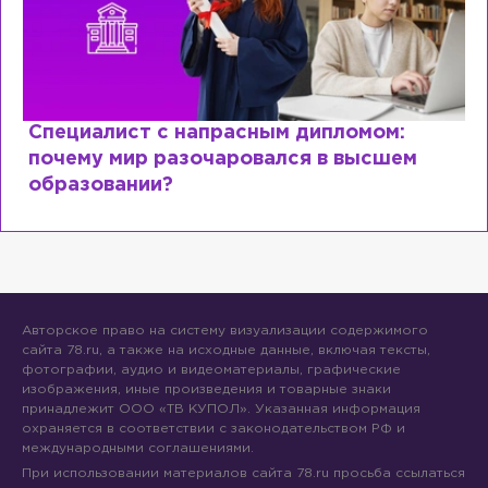
Специалист с напрасным дипломом:
почему мир разочаровался в высшем
образовании?
Авторское право на систему визуализации содержимого
сайта 78.ru, а также на исходные данные, включая тексты,
фотографии, аудио и видеоматериалы, графические
изображения, иные произведения и товарные знаки
принадлежит ООО «ТВ КУПОЛ». Указанная информация
охраняется в соответствии с законодательством РФ и
международными соглашениями.
При использовании материалов сайта 78.ru просьба ссылаться