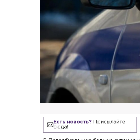
Есть новость?
Присылайте
сюда!