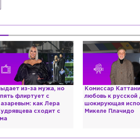
омиссар Каттани и
Специалист с нап
юбовь к русской душе:
дипломом: почему
окирующая исповедь
разочаровался в 
икеле Плачидо
образовании?