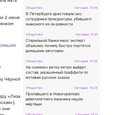
ала мать
Общество
Сегодня, 13:49
В Петербурге арестовали экс-
ми 2 июня
сотрудника прокуратуры, убившего
бенком
знакомого из-за ревности
Общество
Сегодня, 13:41
Стерильной банки мало: эксперт
формацию
объяснил, почему быстро портятся
домашние заготовки
Общество
Сегодня, 13:39
и
На «синюю» ветку метро выйдет
состав, украшенный граффити по
мотивам русских сказок
ну Чёрной
Общество
Сегодня, 13:23
Пропавшего в Новогорелово
яду «Лиза
девятилетнего мальчика нашли
ская»),
мёртвым
е они
Общество
Сегодня, 13:17