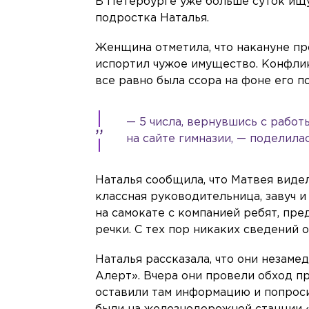
В Петербурге уже больше суток ищут
подростка Наталья.
Женщина отметила, что накануне пр
испортил чужое имущество. Конфлик
все равно была ссора на фоне его п
— 5 числа, вернувшись с работ
на сайте гимназии, — поделила
Наталья сообщила, что Матвея виде
классная руководительница, завуч и 
на самокате с компанией ребят, пр
речки. С тех пор никаких сведений 
Наталья рассказала, что они незаме
Алерт». Вчера они провели обход п
оставили там информацию и попроси