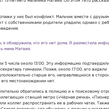
 13-летнего мальчика Матвея. Об этом 78.ru рассказ
опажи у них был конфликт. Мальчик вместе с друзья
т с собственниками родители уладили, однако с ре
оведения.
ы, я обнаружила, что его нет дома. Я разместила ин
сь мама Матвея.
ли 5 числа около 13:00. Эту информацию подтвердил
секретарь гимназии. Позже, около 17:00, его видели
едположительно старше его, направлявшихся в сторо
о его местонахождении нет.
длительно обратились в полицию и к поисковому отр
рилегающих станций метро («Чёрная речка», «Пионер
ли коллег распространить ее в рабочих чатах. Такж