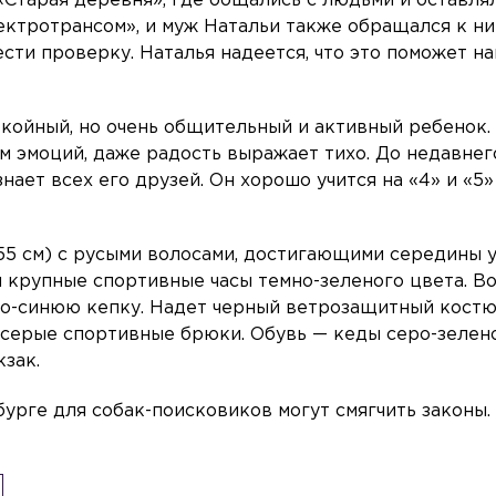
Старая деревня», где общались с людьми и оставля
ектротрансом», и муж Натальи также обращался к ни
сти проверку. Наталья надеется, что это поможет на
окойный, но очень общительный и активный ребенок.
м эмоций, даже радость выражает тихо. До недавнег
нает всех его друзей. Он хорошо учится на «4» и «5»
55 см) с русыми волосами, достигающими середины 
ны крупные спортивные часы темно-зеленого цвета. В
мно-синюю кепку. Надет черный ветрозащитный кост
 серые спортивные брюки. Обувь — кеды серо-зелен
кзак.
рбурге для собак-поисковиков могут смягчить законы.