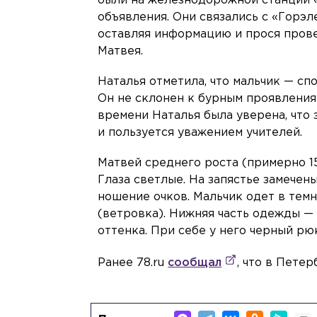
были на железнодорожной станции «
объявления. Они связались с «Горэл
оставляя информацию и прося прове
Матвея.
Наталья отметила, что мальчик — сп
Он не склонен к бурным проявления
времени Наталья была уверена, что з
и пользуется уважением учителей.
Матвей среднего роста (примерно 1
Глаза светлые. На запястье замече
ношение очков. Мальчик одет в те
(ветровка). Нижняя часть одежды —
оттенка. При себе у него черный рю
Ранее 78.ru
сообщал
, что в Пете