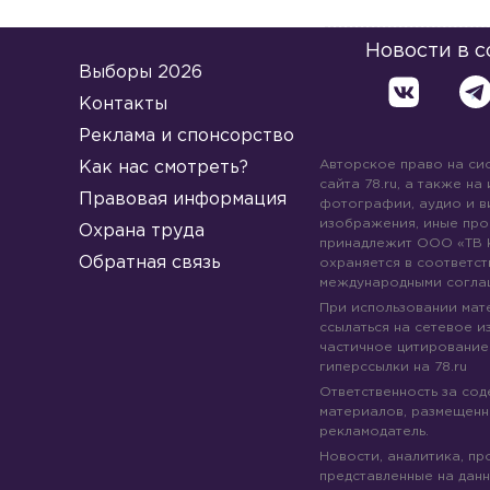
Новости в 
Выборы 2026
Контакты
Реклама и спонсорство
Авторское право на си
Как нас смотреть?
сайта 78.ru, а также на
Правовая информация
фотографии, аудио и в
изображения, иные про
Охрана труда
принадлежит ООО «ТВ 
Обратная связь
охраняется в соответст
международными согла
При использовании мате
ссылаться на сетевое из
частичное цитирование
гиперссылки на 78.ru
Ответственность за со
материалов, размещенны
рекламодатель.
Новости, аналитика, пр
представленные на данн