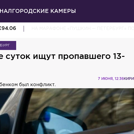
НАЛ
ГОРОДСКИЕ КАМЕРЫ
€
94.06
НА МАРАФОНЕ «ПУШКИН — ПЕТЕРБУРГ» П
РБУРГ
 суток ищут пропавшего 13-
7 ИЮНЯ, 12:36
КИРИ
бенком был конфликт.