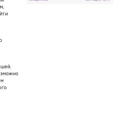
ли
м,
После стрельбы на улице Вавиловых
арестовали второго подростка
йти
Общество
Сегодня, 13:15
В Сестрорецке полностью
восстановили фундамент старинной
о
«Дачи Павлова»
Общество
Сегодня, 13:06
В Петербурге организатор схемы с
ушей.
махинациями на таможне на 4,2 млрд
получил 9,5 лет
озможно
юм
Общество
Сегодня, 12:48
ого
В Петербурге и области резко вырос
спрос на клубнику в шоколаде