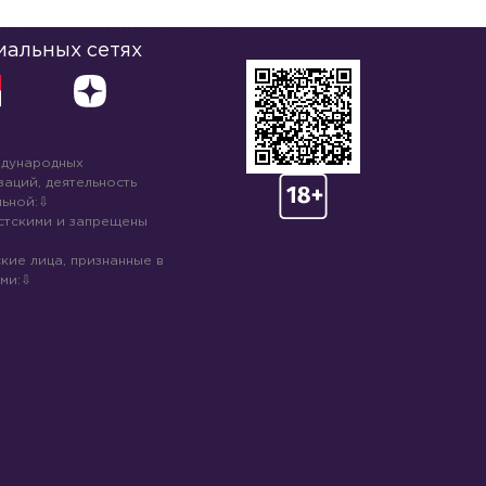
иальных сетях
ждународных
аций, деятельность
ьной:
стскими и запрещены
кие лица, признанные в
ми: