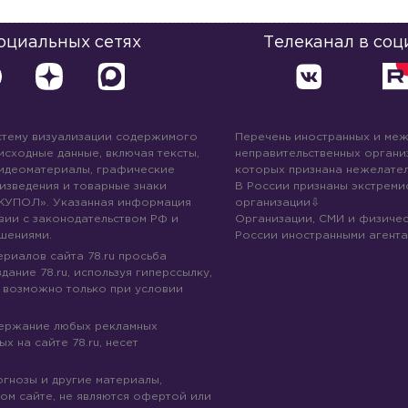
социальных сетях
Телеканал в соц
стему визуализации содержимого
Перечень иностранных и ме
 исходные данные, включая тексты,
неправительственных организ
идеоматериалы, графические
которых признана нежелател
изведения и товарные знаки
В России признаны экстреми
КУПОЛ». Указанная информация
организации
вии с законодательством РФ и
Организации, СМИ и физичес
шениями.
России иностранными агента
риалов сайта 78.ru просьба
дание 78.ru, используя гиперссылку,
 возможно только при условии
держание любых рекламных
х на сайте 78.ru, несет
огнозы и другие материалы,
ом сайте, не являются офертой или