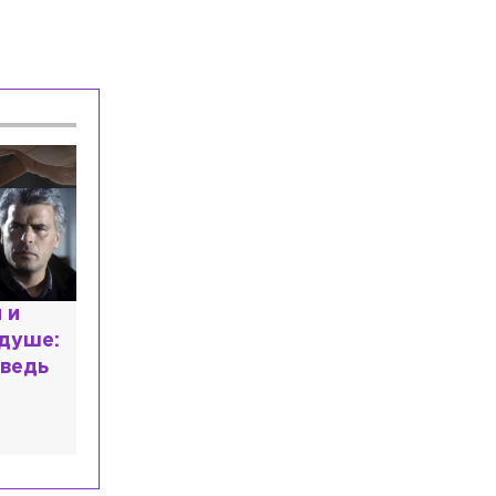
расным
 мир
высшем