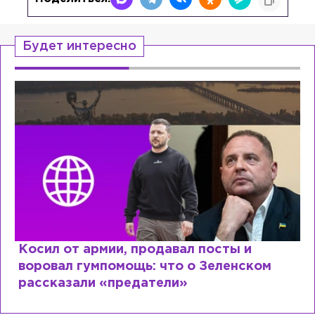
Будет интересно
Косил от армии, продавал посты и
воровал гумпомощь: что о Зеленском
рассказали «предатели»