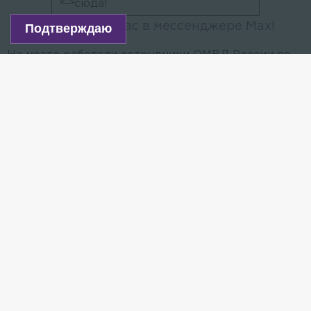
сюда!
Читайте нас в мессенджере Max!
Подтверждаю
На месте работали сотрудники ОМВД России по
Бокситогорскому району Ленобласти. Они
устанавливают все обстоятельства трагедии. Об
этом сообщили в пресс-службе ведомства.
Правоохранители уточнили, что во время аварии
на 395-м км трассы Р-21 «Вологда-Тихвин» с
легковушкой и грузовиком погиб 25-летний
мужчина. Второго участника ДТП
госпитализировали.